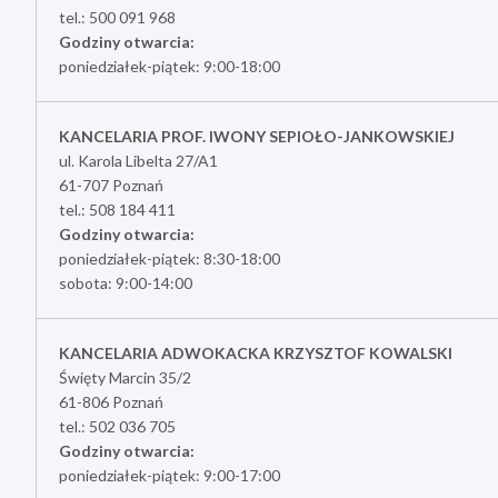
tel.: 500 091 968
Godziny otwarcia:
poniedziałek-piątek: 9:00-18:00
KANCELARIA PROF. IWONY SEPIOŁO-JANKOWSKIEJ
ul. Karola Libelta 27/A1
61-707 Poznań
tel.: 508 184 411
Godziny otwarcia:
poniedziałek-piątek: 8:30-18:00
sobota: 9:00-14:00
KANCELARIA ADWOKACKA KRZYSZTOF KOWALSKI
Święty Marcin 35/2
61-806 Poznań
tel.: 502 036 705
Godziny otwarcia:
poniedziałek-piątek: 9:00-17:00