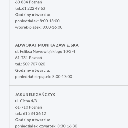
60-834 Poznań
tel.:61 222 49 63
Godziny otwarcia:
poniedziałek: 8:00-18:00
wtorek-piątek: 8:00-16:00
ADWOKAT MONIKA ZAWIEJSKA
ul. Feliksa Nowowiejskiego 10/3-4
61-731 Poznań
tel.: 509 707 020
Godziny otwarcia:
poniedziałek-piątek: 8:00-17:00
JAKUB ELEGAŃCZYK
ul. Cicha 4/3
61-710 Poznań
tel.: 61 284 36 12
Godziny otwarcia:
poniedziałek-czwartek: 8:30-16:30