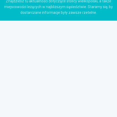
Znajdziesz tu aktualności dotyczące stolicy wielkopolski, a także
miejscowości leżących w najbliższym sąsiedztwie. Staramy się, by
dostarczane informacje były zawsze rzetelne.