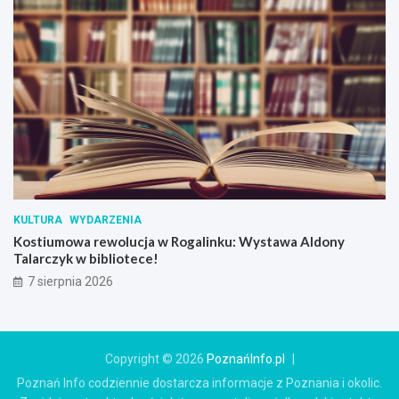
KULTURA
WYDARZENIA
Kostiumowa rewolucja w Rogalinku: Wystawa Aldony
Talarczyk w bibliotece!
7 sierpnia 2026
Copyright © 2026
PoznańInfo.pl
Poznań Info codziennie dostarcza informacje z Poznania i okolic.