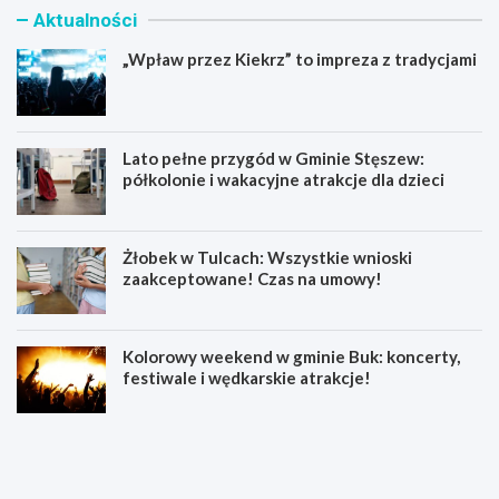
Aktualności
„Wpław przez Kiekrz” to impreza z tradycjami
Lato pełne przygód w Gminie Stęszew:
półkolonie i wakacyjne atrakcje dla dzieci
Żłobek w Tulcach: Wszystkie wnioski
zaakceptowane! Czas na umowy!
Kolorowy weekend w gminie Buk: koncerty,
festiwale i wędkarskie atrakcje!
„
L
W
a
p
t
ł
o
a
p