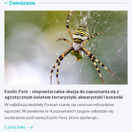
Zwiedzanie
a
c
j
e
e
r
w
y
P
t
o
r
z
a
n
m
a
w
n
a
i
j
u
ó
:
w
N
1
o
0
w
5
Exotic Fest – niepowtarzalna okazja do zapoznania się z
a
N
egzotycznym światem terrarystyki, akwarystyki i botaniki
e
a
r
:
W najbliższą niedzielę Poznań stanie się centrum miłośników
a
P
egzotyki. W pawilonie nr 4 poznańskich targów odbędzie się
k
o
wydarzenie pod nazwą Exotic Fest, które zaoferuje…
o
z
m
n
Czytaj dalej
u
a