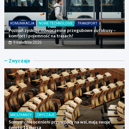
KOMUNIKACJA
NOWE TECHNOLOGIE
TRANSPORT
Poznań zyskuje nowoczesne przegubowe autobusy –
komfort i pojemność na trasach!
9 kwietnia 2026
Zwyczaje
MIESZKAŃCY
ZWYCZAJE
Sołtysi – nieocenieni przywódcy na wsi, mają swoje
święto 11 marca