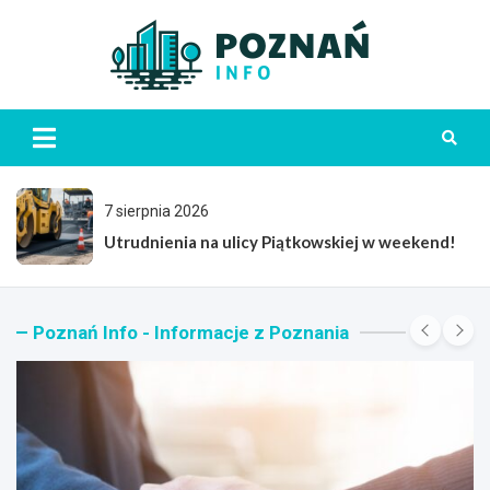
Skip
to
content
Poznań
7 sierpnia 2026
Muzyczne Święto w Golęcinie: Koncert Sołacki i
Ekologiczne Inspiracje
Poznań Info - Informacje z Poznania