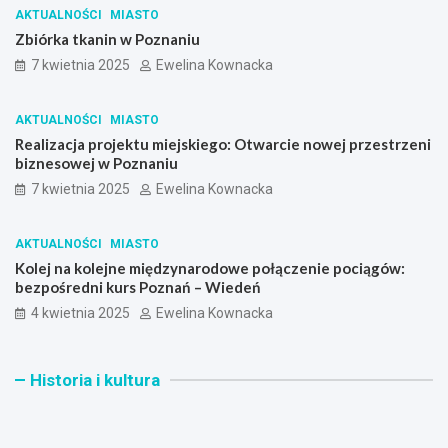
AKTUALNOŚCI
MIASTO
Zbiórka tkanin w Poznaniu
7 kwietnia 2025
Ewelina Kownacka
AKTUALNOŚCI
MIASTO
Realizacja projektu miejskiego: Otwarcie nowej przestrzeni
biznesowej w Poznaniu
7 kwietnia 2025
Ewelina Kownacka
AKTUALNOŚCI
MIASTO
Kolej na kolejne międzynarodowe połączenie pociągów:
bezpośredni kurs Poznań – Wiedeń
4 kwietnia 2025
Ewelina Kownacka
T
K
Historia i kultura
r
o
a
n
m
i
w
e