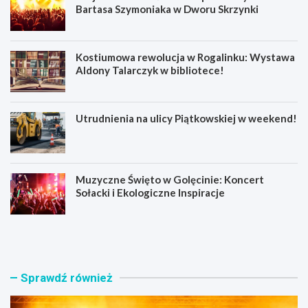
n
Bartasa Szymoniaka w Dworu Skrzynki
a
t
o
Kostiumowa rewolucja w Rogalinku: Wystawa
r
Aldony Talarczyk w bibliotece!
a
c
h
Utrudnienia na ulicy Piątkowskiej w weekend!
Muzyczne Święto w Golęcinie: Koncert
Sołacki i Ekologiczne Inspiracje
W
K
o
o
j
s
o
t
w
i
Sprawdź również
n
u
i
m
k
o