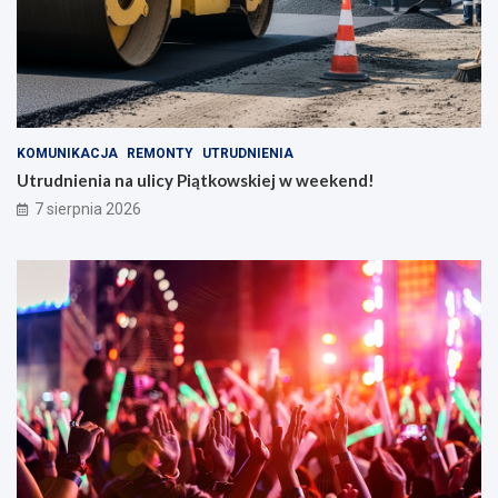
D
b
w
l
o
i
r
o
u
t
S
e
k
c
KOMUNIKACJA
REMONTY
UTRUDNIENIA
r
e
Utrudnienia na ulicy Piątkowskiej w weekend!
z
!
y
7 sierpnia 2026
n
k
i