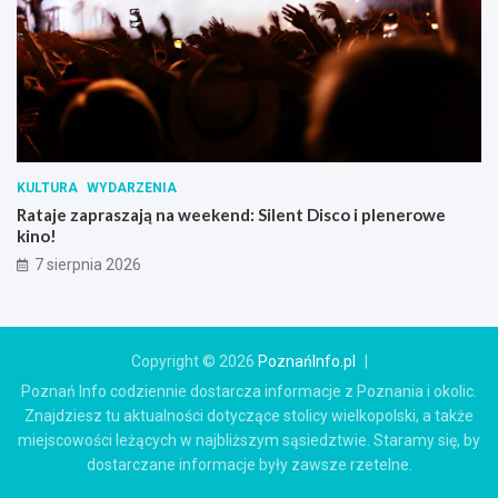
KULTURA
WYDARZENIA
Rataje zapraszają na weekend: Silent Disco i plenerowe
kino!
7 sierpnia 2026
Copyright © 2026
PoznańInfo.pl
Poznań Info codziennie dostarcza informacje z Poznania i okolic.
Znajdziesz tu aktualności dotyczące stolicy wielkopolski, a także
miejscowości leżących w najbliższym sąsiedztwie. Staramy się, by
dostarczane informacje były zawsze rzetelne.