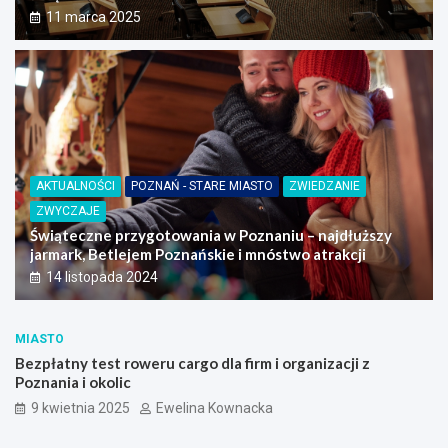
11 marca 2025
AKTUALNOŚCI
POZNAŃ - STARE MIASTO
ZWIEDZANIE
ZWYCZAJE
Świąteczne przygotowania w Poznaniu – najdłuższy
jarmark, Betlejem Poznańskie i mnóstwo atrakcji
14 listopada 2024
MIASTO
Bezpłatny test roweru cargo dla firm i organizacji z
Poznania i okolic
9 kwietnia 2025
Ewelina Kownacka