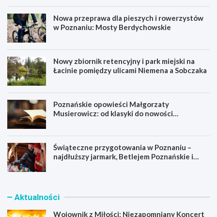
n
ń
Nowa przeprawa dla pieszych i rowerzystów
i
ż
w Poznaniu: Mosty Berdychowskie
k
e
a
g
c
n
j
a
Nowy zbiornik retencyjny i park miejski na
i
l
Łacinie pomiędzy ulicami Niemena a Sobczaka
w
e
1
g
8
e
8
n
Poznańskie opowieści Małgorzaty
0
d
Musierowicz: od klasyki do nowości
r
ę
literackich
o
p
k
o
u
5
Świąteczne przygotowania w Poznaniu –
1
najdłuższy jarmark, Betlejem Poznańskie i
l
mnóstwo atrakcji
a
t
a
Aktualności
c
h
Wojownik z Miłości: Niezapomniany Koncert