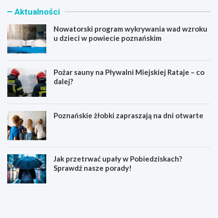
Aktualności
Nowatorski program wykrywania wad wzroku
u dzieci w powiecie poznańskim
Pożar sauny na Pływalni Miejskiej Rataje – co
dalej?
Poznańskie żłobki zapraszają na dni otwarte
Jak przetrwać upały w Pobiedziskach?
Sprawdź nasze porady!
N
P
o
o
w
ż
a
a