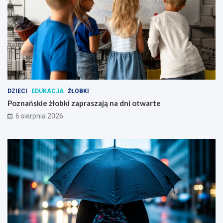
p
o
z
n
a
ń
s
k
i
DZIECI
EDUKACJA
ŻŁOBKI
m
Poznańskie żłobki zapraszają na dni otwarte
6 sierpnia 2026