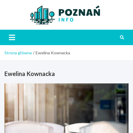
Skip
to
content
Poznań
Strona główna
Ewelina Kownacka
Ewelina Kownacka