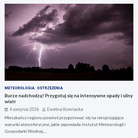
METEOROLOGIA
OSTRZEŻENIA
Burze nadchodzą! Przygotuj się na intensywne opady i silny
wiatr
4 sierpnia 2026
Ewelina Kownacka
Mieszkańcy regionu powinni przygotować się na niesprzyjające
warunki atmosferyczne, jakie zapowiada Instytut Meteorologii i
Gospodarki Wodnej.…