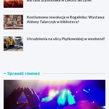
Kostiumowa rewolucja w Rogalinku: Wystawa
Aldony Talarczyk w bibliotece!
Utrudnienia na ulicy Piątkowskiej w weekend!
E
W
m
o
o
j
c
o
j
w
Sprawdź również
e
n
n
i
a
k
W
z
o
M
l
i
n
ł
y
o