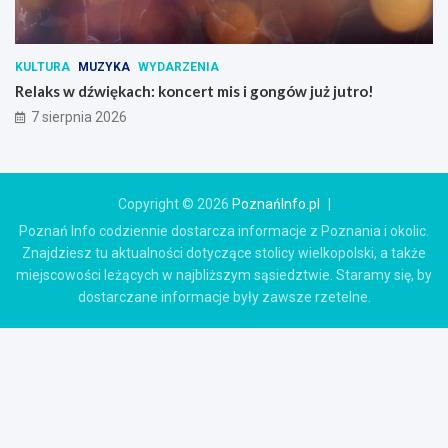
KULTURA
MUZYKA
WYDARZENIA
Relaks w dźwiękach: koncert mis i gongów już jutro!
7 sierpnia 2026
Copyright © 2026
PoznańInfo.pl
Poznań Info codziennie dostarcza informacje z Poznania i okolic.
Znajdziesz tu aktualności dotyczące stolicy wielkopolski, a także
miejscowości leżących w najbliższym sąsiedztwie. Staramy się, by
dostarczane informacje były zawsze rzetelne.