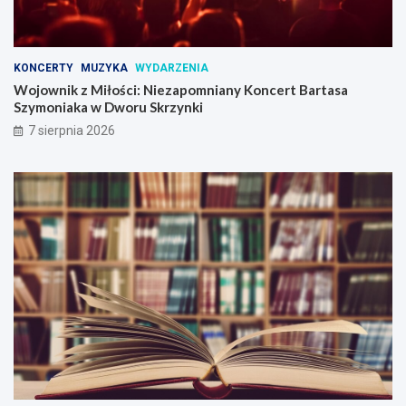
B
a
r
t
KONCERTY
MUZYKA
WYDARZENIA
a
Wojownik z Miłości: Niezapomniany Koncert Bartasa
s
Szymoniaka w Dworu Skrzynki
a
7 sierpnia 2026
S
z
y
m
o
n
i
a
k
a
w
D
w
o
r
u