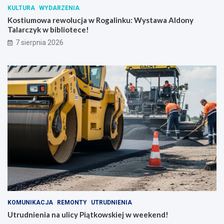
S
KULTURA
WYDARZENIA
k
Kostiumowa rewolucja w Rogalinku: Wystawa Aldony
r
Talarczyk w bibliotece!
z
y
7 sierpnia 2026
n
k
i
KOMUNIKACJA
REMONTY
UTRUDNIENIA
Utrudnienia na ulicy Piątkowskiej w weekend!