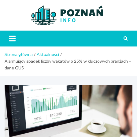
Skip
to
content
Poznań
Strona główna
Aktualności
Alarmujący spadek liczby wakatów o 25% w kluczowych branżach –
dane GUS