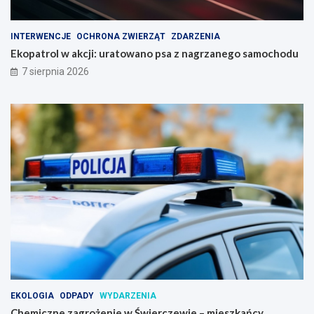
INTERWENCJE
OCHRONA ZWIERZĄT
ZDARZENIA
Ekopatrol w akcji: uratowano psa z nagrzanego samochodu
7 sierpnia 2026
EKOLOGIA
ODPADY
WYDARZENIA
Chemiczne zagrożenie w Świerczewie – mieszkańcy