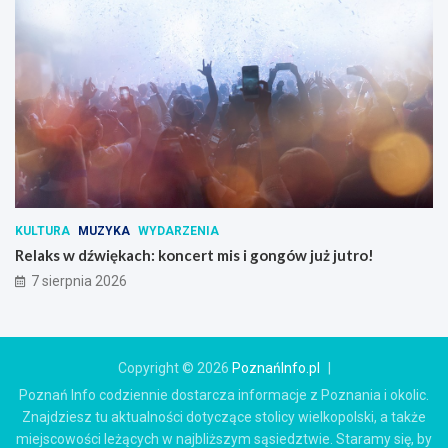
KULTURA
MUZYKA
WYDARZENIA
Relaks w dźwiękach: koncert mis i gongów już jutro!
7 sierpnia 2026
Copyright © 2026
PoznańInfo.pl
Poznań Info codziennie dostarcza informacje z Poznania i okolic.
Znajdziesz tu aktualności dotyczące stolicy wielkopolski, a także
miejscowości leżących w najbliższym sąsiedztwie. Staramy się, by