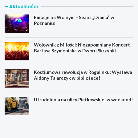
Aktualności
Emocje na Wolnym – Seans „Drama” w
Poznaniu!
Wojownik z Miłości: Niezapomniany Koncert
Bartasa Szymoniaka w Dworu Skrzynki
Kostiumowa rewolucja w Rogalinku: Wystawa
Aldony Talarczyk w bibliotece!
Utrudnienia na ulicy Piątkowskiej w weekend!
E
W
m
o
o
j
c
o
j
w