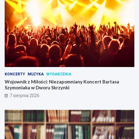
P
n
o
y
z
K
n
o
a
n
n
c
i
e
u
r
!
t
B
a
r
t
KONCERTY
MUZYKA
WYDARZENIA
a
Wojownik z Miłości: Niezapomniany Koncert Bartasa
s
Szymoniaka w Dworu Skrzynki
a
7 sierpnia 2026
S
z
y
m
o
n
i
a