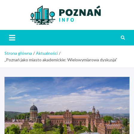
Skip
to
content
Poznań
Strona główna
Aktualności
„Poznań jako miasto akademickie: Wielowymiarowa dyskusja”