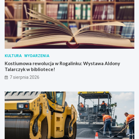
k
a
w
D
w
o
r
u
S
KULTURA
WYDARZENIA
k
Kostiumowa rewolucja w Rogalinku: Wystawa Aldony
r
Talarczyk w bibliotece!
z
y
7 sierpnia 2026
n
k
i