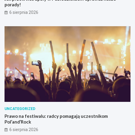
z
porady!
e
6 sierpnia 2026
p
o
r
a
d
y
!
UNCATEGORIZED
Prawo na festiwalu: radcy pomagają uczestnikom
Pol’and’Rock
6 sierpnia 2026