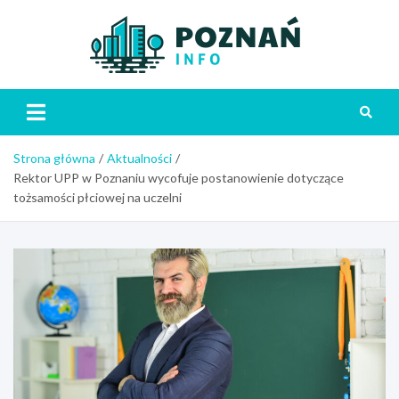
Skip
to
content
Poznań
Strona główna
Aktualności
Rektor UPP w Poznaniu wycofuje postanowienie dotyczące
tożsamości płciowej na uczelni