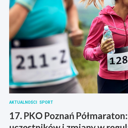
AKTUALNOŚCI
SPORT
17. PKO Poznań Półmaraton:
uczestników i zmiany w regu