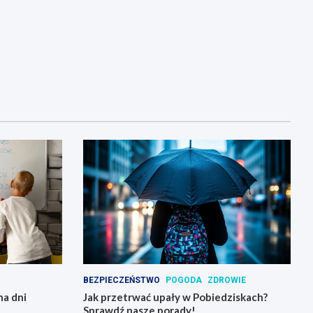
BEZPIECZEŃSTWO
POGODA
ZDROWIE
na dni
Jak przetrwać upały w Pobiedziskach?
Sprawdź nasze porady!