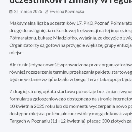
21 marca 2025
Ewelina Kownacka
Maksymalna liczba uczestników 17. PKO Poznań Półmaratonu 
drogę do osiągnięcia rekordowej frekwencji na tej imprezi
Półmaratonu, Łukasz Miadziołko, wyjaśnia, że decyzję o zwię
Organizatorzy są gotowi na przyjęcie większej grupy entuzj
miejsc.
Ale to nie jedyna nowość wprowadzona przez organizatorów
również rozszerzenie terminu przekazania pakietu startowego 
będzie w stanie wziąć udziału w biegu. Teraz taka opcja będz
Z drugiej strony, opłata startowa pozostaje bez zmian i wyno
formularza zgłoszeniowego dostępnego na stronie internet
10 kwietnia 2025 roku lub do momentu wyczerpania nowo powi
dostępne miejsca, potencjalni uczestnicy mogą dokonać za
Targach w Poznaniu (11 i 12 kwietnia), płacąc 300 złotych za 