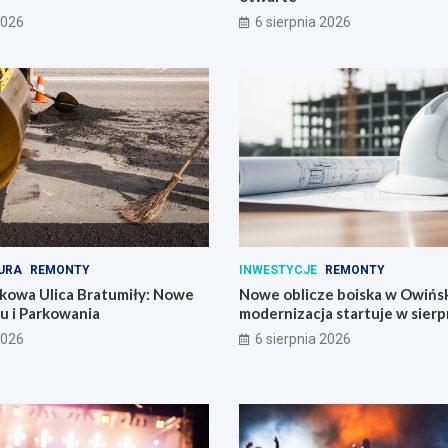
2026
6 sierpnia 2026
URA
REMONTY
INWESTYCJE
REMONTY
kowa Ulica Bratumiły: Nowe
Nowe oblicze boiska w Owińs
u i Parkowania
modernizacja startuje w sierp
2026
6 sierpnia 2026