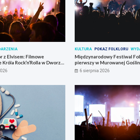
ARZENIA
KULTURA
POKAZ FOLKLORU
WYD
r z Elvisem: Filmowe
Międzynarodowy Festiwal Folk
 Króla Rock’n’Rolla w Dworze
pierwszy w Murowanej Goślin
2026
6 sierpnia 2026