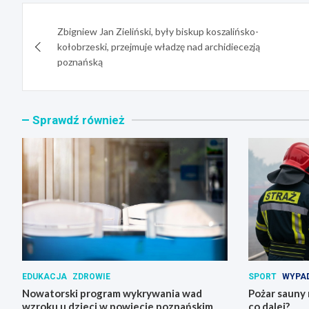
Nawigacja
Zbigniew Jan Zieliński, były biskup koszalińsko-
wpisu
kołobrzeski, przejmuje władzę nad archidiecezją
poznańską
Sprawdź również
EDUKACJA
ZDROWIE
SPORT
WYPAD
Nowatorski program wykrywania wad
Pożar sauny 
wzroku u dzieci w powiecie poznańskim
co dalej?