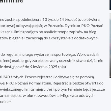
została podniesiona z 13 tys. do 14 tys. osób, co otwiera
e sportowej odbywającej się w Poznaniu. Dyrektor PKO Poznań
kszeniu limitu podjęto po analizie tempa zapisów na bieg.
astów biegania i zachęcają do skorzystania z dodatkowych
 do regulaminu tego wydarzenia sportowego. Wprowadzili
innej osobie, gdy zarejestrowany uczestnik stwierdzi, że nie
ie dostępna aż do 9 kwietnia 2025 roku.
si 240 złotych. Proces rejestracji odbywa się za pomocą
owej PKO Poznań Półmaratonu. Rejestracja będzie otwarta do
ększonego limitu miejsc. Jeśli po tym terminie będą jeszcze
pisu na miejscu, w biurze zawodów na Międzynarodowych
udział.