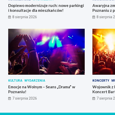
Dopiewo modernizuje ruch: nowe parkingi
Awaryjna zmi
i konsultacje dla mieszkańców!
Poznaniu z 
8 sierpnia 2026
8 sierpnia 
KULTURA
WYDARZENIA
KONCERTY
M
Emocje na Wolnym – Seans „Drama” w
Wojownik z 
Poznaniu!
Koncert Bar
Skrzynki
7 sierpnia 2026
7 sierpnia 