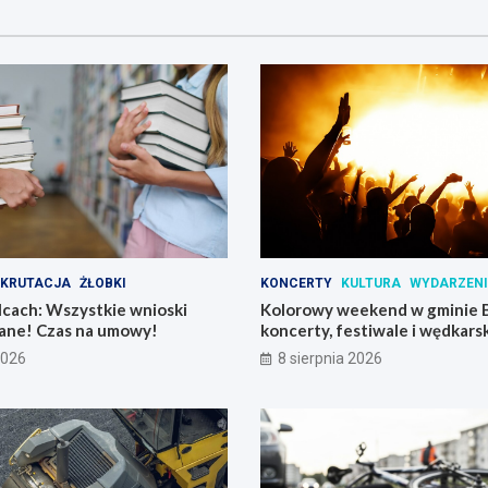
EKRUTACJA
ŻŁOBKI
KONCERTY
KULTURA
WYDARZEN
lcach: Wszystkie wnioski
Kolorowy weekend w gminie 
ne! Czas na umowy!
koncerty, festiwale i wędkarsk
2026
8 sierpnia 2026