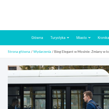
Skip
to
content
Główna
Turystyka
Miasto
Kronika
Strona główna
Wydarzenia
Bieg Elegant w Mosinie: Zmiany w ko