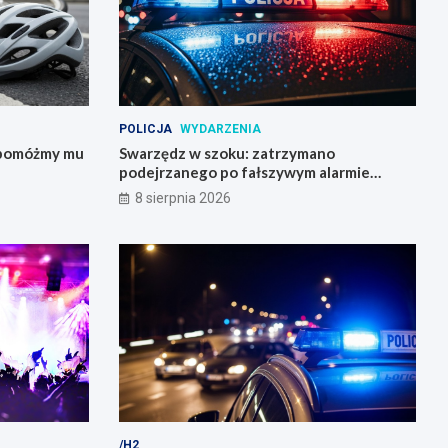
POLICJA
WYDARZENIA
– pomóżmy mu
Swarzędz w szoku: zatrzymano
podejrzanego po fałszywym alarmie
bombowym na stacji benzynowej
8 sierpnia 2026
/H2