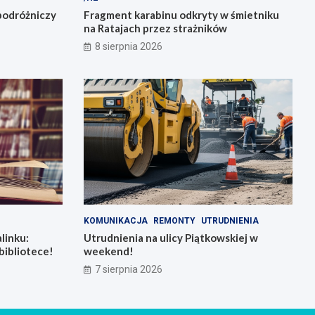
podróżniczy
Fragment karabinu odkryty w śmietniku
na Ratajach przez strażników
8 sierpnia 2026
KOMUNIKACJA
REMONTY
UTRUDNIENIA
linku:
Utrudnienia na ulicy Piątkowskiej w
bibliotece!
weekend!
7 sierpnia 2026