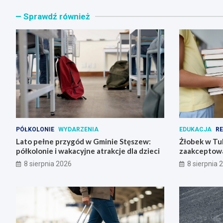
Sprawdź również
PÓŁKOLONIE
WYDARZENIA
EDUKACJA
R
Lato pełne przygód w Gminie Stęszew:
Żłobek w Tu
półkolonie i wakacyjne atrakcje dla dzieci
zaakceptowa
8 sierpnia 2026
8 sierpnia 