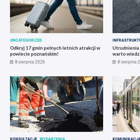
UNCATEGORIZED
INFRASTRUKT
Odkryj 17 gmin pełnych letnich atrakcji w
Utrudnienia
powiecie poznańskim!
warto wiedz
8 sierpnia 2026
8 sierpnia 
KONSULTACJE
WYDARZENIA
KOMUNIKACJ