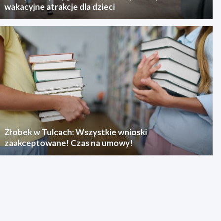
wakacyjne atrakcje dla dzieci
Żłobek w Tulcach: Wszystkie wnioski
zaakceptowane! Czas na umowy!