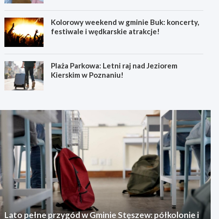
Kolorowy weekend w gminie Buk: koncerty,
festiwale i wędkarskie atrakcje!
Plaża Parkowa: Letni raj nad Jeziorem
Kierskim w Poznaniu!
Lato pełne przygód w Gminie Stęszew: półkolonie i