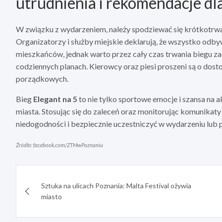
utrudnienia i rekomendacje d
W związku z wydarzeniem, należy spodziewać się krótkotrwa
Organizatorzy i służby miejskie deklarują, że wszystko odbyw
mieszkańców, jednak warto przez cały czas trwania biegu za
codziennych planach. Kierowcy oraz piesi proszeni są o dos
porządkowych.
Bieg
Elegant na 5
to nie tylko sportowe emocje i szansa na 
miasta. Stosując się do zaleceń oraz monitorując komunikat
niedogodności i bezpiecznie uczestniczyć w wydarzeniu lub p
Źródło: facebook.com/ZTMwPoznaniu
Nawigacja
Sztuka na ulicach Poznania: Malta Festival ożywia
wpisu
miasto