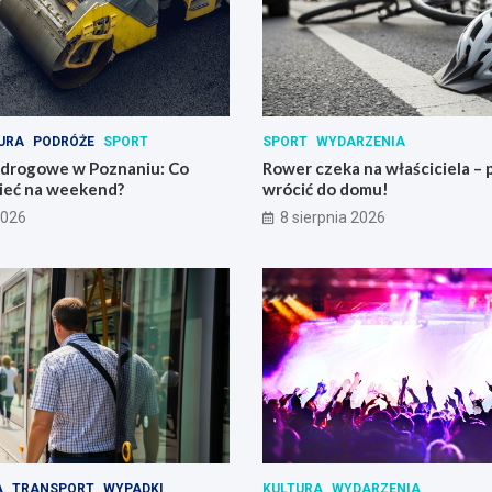
URA
PODRÓŻE
SPORT
SPORT
WYDARZENIA
 drogowe w Poznaniu: Co
Rower czeka na właściciela 
ieć na weekend?
wrócić do domu!
2026
8 sierpnia 2026
A
TRANSPORT
WYPADKI
KULTURA
WYDARZENIA