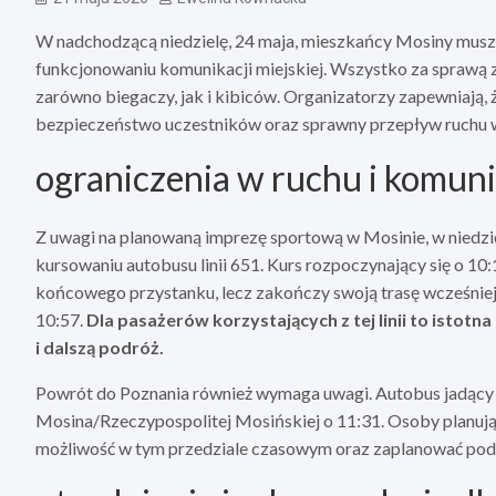
W nadchodzącą niedzielę, 24 maja, mieszkańcy Mosiny muszą
funkcjonowaniu komunikacji miejskiej. Wszystko za sprawą
zarówno biegaczy, jak i kibiców. Organizatorzy zapewniają,
bezpieczeństwo uczestników oraz sprawny przepływ ruchu w
ograniczenia w ruchu i komunik
Z uwagi na planowaną imprezę sportową w Mosinie, w niedz
kursowaniu autobusu linii 651. Kurs rozpoczynający się o 10
końcowego przystanku, lecz zakończy swoją trasę wcześniej
10:57.
Dla pasażerów korzystających z tej linii to istot
i dalszą podróż.
Powrót do Poznania również wymaga uwagi. Autobus jadący w
Mosina/Rzeczypospolitej Mosińskiej o 11:31. Osoby planują
możliwość w tym przedziale czasowym oraz zaplanować podró