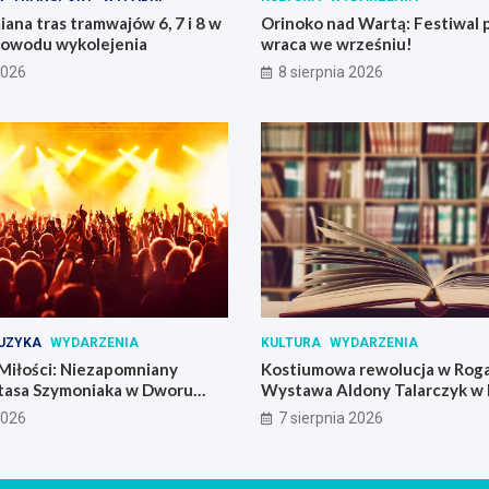
ana tras tramwajów 6, 7 i 8 w
Orinoko nad Wartą: Festiwal 
powodu wykolejenia
wraca we wrześniu!
2026
8 sierpnia 2026
UZYKA
WYDARZENIA
KULTURA
WYDARZENIA
Miłości: Niezapomniany
Kostiumowa rewolucja w Roga
tasa Szymoniaka w Dworu
Wystawa Aldony Talarczyk w 
2026
7 sierpnia 2026