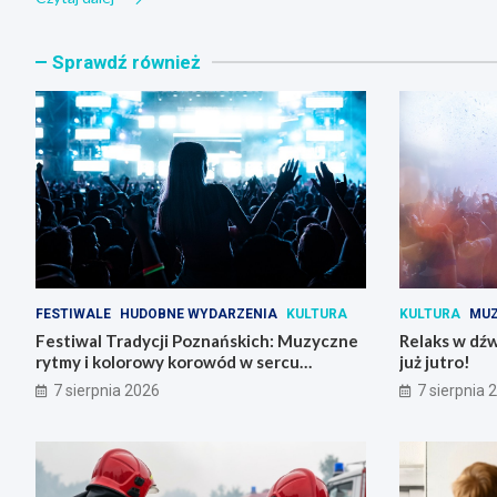
Sprawdź również
FESTIWALE
HUDOBNE WYDARZENIA
KULTURA
KULTURA
MU
Festiwal Tradycji Poznańskich: Muzyczne
Relaks w dźw
rytmy i kolorowy korowód w sercu
już jutro!
Poznania
7 sierpnia 2026
7 sierpnia 