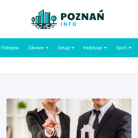
Poznań
 Policyjna
Zdrowie
Usługi
Instytucje
Sport