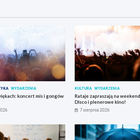
ZYKA
WYDARZENIA
KULTURA
WYDARZENIA
iękach: koncert mis i gongów
Rataje zapraszają na weekend:
Disco i plenerowe kino!
2026
7 sierpnia 2026