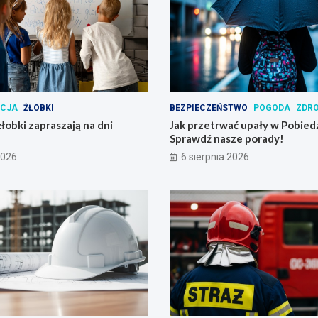
ACJA
ŻŁOBKI
BEZPIECZEŃSTWO
POGODA
ZDR
łobki zapraszają na dni
Jak przetrwać upały w Pobied
Sprawdź nasze porady!
2026
6 sierpnia 2026