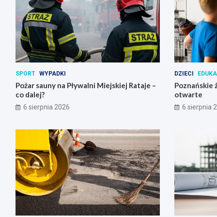
SPORT
WYPADKI
DZIECI
EDUK
Pożar sauny na Pływalni Miejskiej Rataje –
Poznańskie ż
co dalej?
otwarte
6 sierpnia 2026
6 sierpnia 