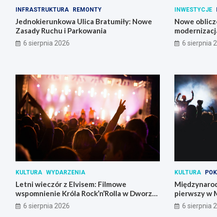
INFRASTRUKTURA
REMONTY
INWESTYCJE
Jednokierunkowa Ulica Bratumiły: Nowe
Nowe oblicz
Zasady Ruchu i Parkowania
modernizacja
6 sierpnia 2026
6 sierpnia 
KULTURA
WYDARZENIA
KULTURA
POK
Letni wieczór z Elvisem: Filmowe
Międzynarod
wspomnienie Króla Rock’n’Rolla w Dworze
pierwszy w 
Skrzynki
6 sierpnia 2026
6 sierpnia 