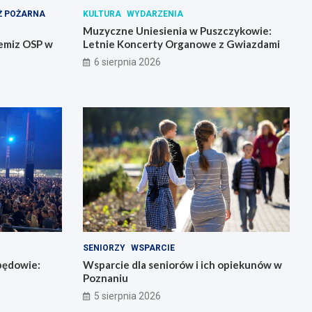
Ż POŻARNA
KULTURA
WYDARZENIA
Muzyczne Uniesienia w Puszczykowie:
emiz OSP w
Letnie Koncerty Organowe z Gwiazdami
6 sierpnia 2026
SENIORZY
WSPARCIE
będowie:
Wsparcie dla seniorów i ich opiekunów w
Poznaniu
5 sierpnia 2026