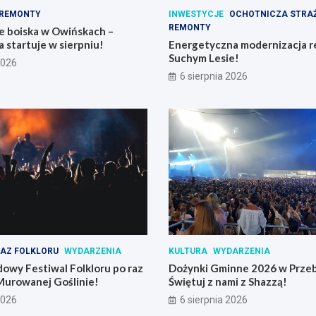
REMONTY
INWESTYCJE
OCHOTNICZA STRA
REMONTY
e boiska w Owińskach –
 startuje w sierpniu!
Energetyczna modernizacja r
Suchym Lesie!
2026
6 sierpnia 2026
AZ FOLKLORU
WYDARZENIA
KULTURA
WYDARZENIA
owy Festiwal Folkloru po raz
Dożynki Gminne 2026 w Prze
Murowanej Goślinie!
Świętuj z nami z Shazzą!
2026
6 sierpnia 2026