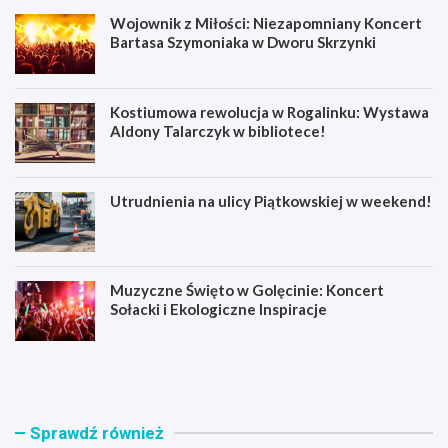
Wojownik z Miłości: Niezapomniany Koncert
Bartasa Szymoniaka w Dworu Skrzynki
Kostiumowa rewolucja w Rogalinku: Wystawa
Aldony Talarczyk w bibliotece!
Utrudnienia na ulicy Piątkowskiej w weekend!
Muzyczne Święto w Golęcinie: Koncert
Sołacki i Ekologiczne Inspiracje
W
K
o
o
j
s
o
t
w
i
Sprawdź również
n
u