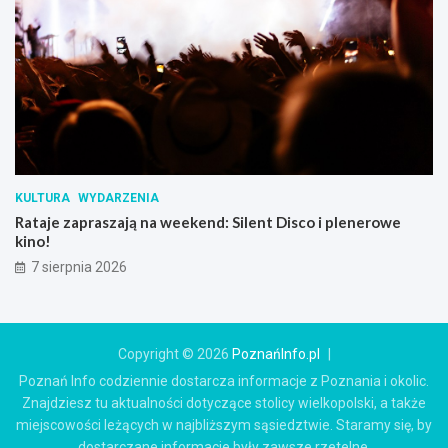
KULTURA
WYDARZENIA
Rataje zapraszają na weekend: Silent Disco i plenerowe
kino!
7 sierpnia 2026
Copyright © 2026
PoznańInfo.pl
Poznań Info codziennie dostarcza informacje z Poznania i okolic.
Znajdziesz tu aktualności dotyczące stolicy wielkopolski, a także
miejscowości leżących w najbliższym sąsiedztwie. Staramy się, by
dostarczane informacje były zawsze rzetelne.