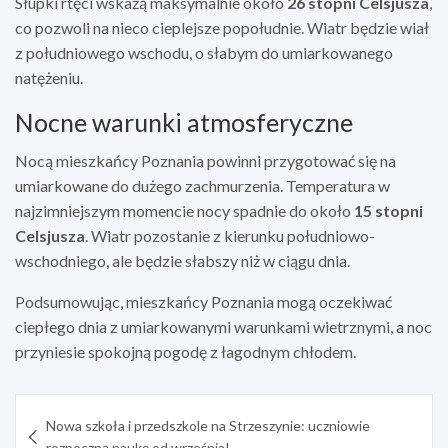
Słupki rtęci wskażą maksymalnie około
26 stopni Celsjusza
,
co pozwoli na nieco cieplejsze popołudnie. Wiatr będzie wiał
z południowego wschodu, o słabym do umiarkowanego
natężeniu.
Nocne warunki atmosferyczne
Nocą mieszkańcy Poznania powinni przygotować się na
umiarkowane do dużego zachmurzenia. Temperatura w
najzimniejszym momencie nocy spadnie do około
15 stopni
Celsjusza
. Wiatr pozostanie z kierunku południowo-
wschodniego, ale będzie słabszy niż w ciągu dnia.
Podsumowując, mieszkańcy Poznania mogą oczekiwać
ciepłego dnia z umiarkowanymi warunkami wietrznymi, a noc
przyniesie spokojną pogodę z łagodnym chłodem.
Nawigacja
Nowa szkoła i przedszkole na Strzeszynie: uczniowie
wpisu
rozpoczną naukę od września!