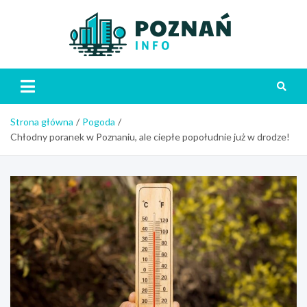
Skip
to
content
Poznań
Strona główna
Pogoda
Chłodny poranek w Poznaniu, ale ciepłe popołudnie już w drodze!