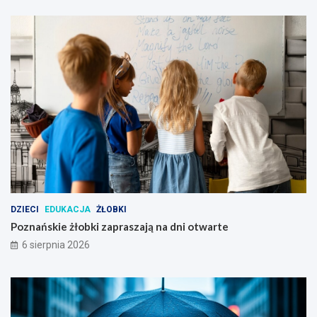
w
i
e
c
i
e
p
o
z
n
a
ń
s
k
i
DZIECI
EDUKACJA
ŻŁOBKI
m
Poznańskie żłobki zapraszają na dni otwarte
6 sierpnia 2026