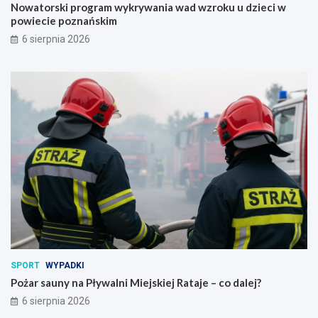
w
e
Nowatorski program wykrywania wad wzroku u dzieci w
a
j
powiecie poznańskim
n
s
6 sierpnia 2026
i
k
a
i
w
e
a
j
d
R
w
a
z
t
r
a
o
j
k
e
u
–
u
c
d
o
z
d
i
a
e
l
c
e
SPORT
WYPADKI
i
j
Pożar sauny na Pływalni Miejskiej Rataje – co dalej?
w
?
6 sierpnia 2026
p
o