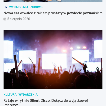
i
z
u
n
H2
WYDARZENIA
ZDROWIE
a
Nowa era w walce z rakiem prostaty w powiecie poznańskim
ń
5 sierpnia 2026
s
k
i
m
KULTURA
WYDARZENIA
Rataje w rytmie Silent Disco: Dołącz do wyjątkowej
imprezy!