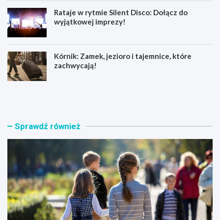
Rataje w rytmie Silent Disco: Dołącz do
wyjątkowej imprezy!
Kórnik: Zamek, jezioro i tajemnice, które
zachwycają!
W
N
s
o
p
w
a
a
r
e
Sprawdź również
c
r
i
a
e
w
d
w
l
a
a
l
s
c
e
e
n
z
i
r
o
a