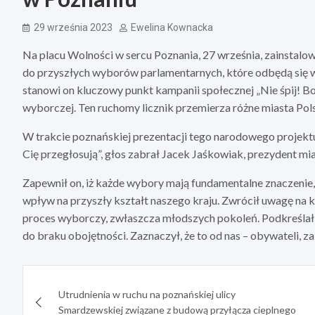
29 września 2023
Ewelina Kownacka
Na placu Wolności w sercu Poznania, 27 września, zainstal
do przyszłych wyborów parlamentarnych, które odbędą się w 
stanowi on kluczowy punkt kampanii społecznej „Nie śpij! Bo
wyborczej. Ten ruchomy licznik przemierza różne miasta Pol
W trakcie poznańskiej prezentacji tego narodowego projektu
Cię przegłosują”, głos zabrał Jacek Jaśkowiak, prezydent mi
Zapewnił on, iż każde wybory mają fundamentalne znaczenie
wpływ na przyszły kształt naszego kraju. Zwrócił uwagę na 
proces wyborczy, zwłaszcza młodszych pokoleń. Podkreślał
do braku obojętności. Zaznaczył, że to od nas – obywateli, za
Nawigacja
Utrudnienia w ruchu na poznańskiej ulicy
wpisu
Smardzewskiej związane z budową przyłącza cieplnego