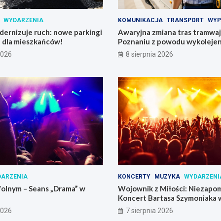
WYDARZENIA
KOMUNIKACJA
TRANSPORT
WYP
ernizuje ruch: nowe parkingi
Awaryjna zmiana tras tramwajó
e dla mieszkańców!
Poznaniu z powodu wykolejen
2026
8 sierpnia 2026
ARZENIA
KONCERTY
MUZYKA
WYDARZENI
olnym – Seans „Drama” w
Wojownik z Miłości: Niezapo
Koncert Bartasa Szymoniaka
Skrzynki
2026
7 sierpnia 2026