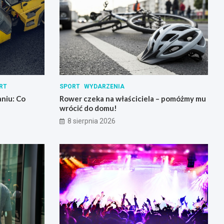
RT
SPORT
WYDARZENIA
niu: Co
Rower czeka na właściciela – pomóżmy mu
wrócić do domu!
8 sierpnia 2026