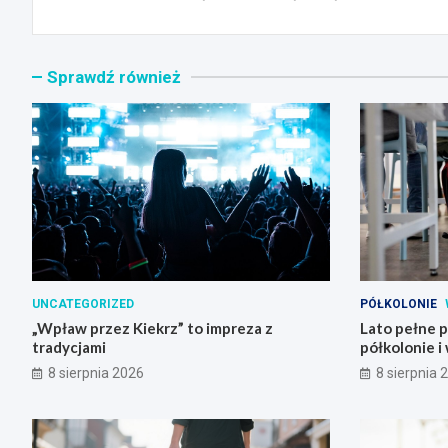
Sprawdź również
UNCATEGORIZED
PÓŁKOLONIE
„Wpław przez Kiekrz” to impreza z
Lato pełne 
tradycjami
półkolonie i
8 sierpnia 2026
8 sierpnia 