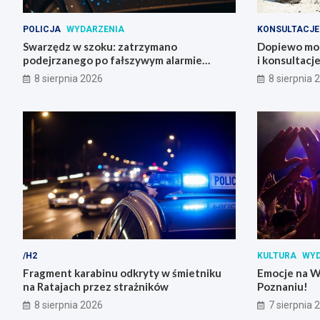
POLICJA
WYDARZENIA
KONSULTACJE
Swarzędz w szoku: zatrzymano
Dopiewo mod
podejrzanego po fałszywym alarmie
i konsultacj
bombowym na stacji benzynowej
8 sierpnia 2026
8 sierpnia 
/H2
KULTURA
WYD
Fragment karabinu odkryty w śmietniku
Emocje na W
na Ratajach przez strażników
Poznaniu!
8 sierpnia 2026
7 sierpnia 