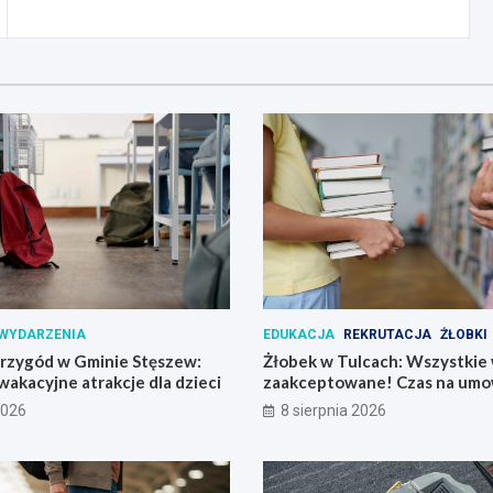
WYDARZENIA
EDUKACJA
REKRUTACJA
ŻŁOBKI
przygód w Gminie Stęszew:
Żłobek w Tulcach: Wszystkie 
 wakacyjne atrakcje dla dzieci
zaakceptowane! Czas na umo
2026
8 sierpnia 2026