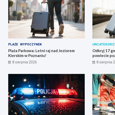
PLAŻE
WYPOCZYNEK
UNCATEGORIZ
Plaża Parkowa: Letni raj nad Jeziorem
Odkryj 17 gm
Kierskim w Poznaniu!
powiecie po
8 sierpnia 2026
8 sierpnia 