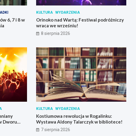
ADKI
KULTURA
WYDARZENIA
w 6, 7 i 8 w
Orinoko nad Wartą: Festiwal podróżniczy
ia
wraca we wrześniu!
8 sierpnia 2026
A
KULTURA
WYDARZENIA
mniany
Kostiumowa rewolucja w Rogalinku:
 w Dworu
Wystawa Aldony Talarczyk w bibliotece!
7 sierpnia 2026