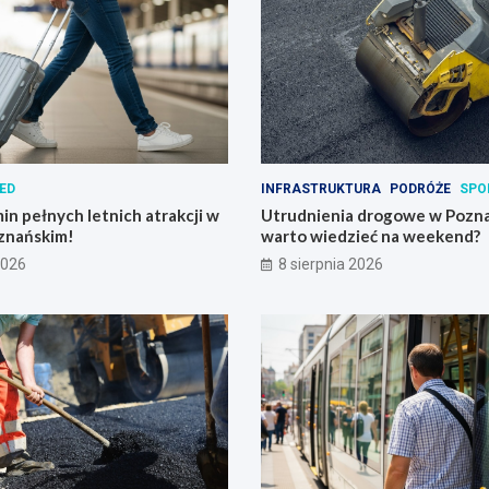
ED
INFRASTRUKTURA
PODRÓŻE
SPO
in pełnych letnich atrakcji w
Utrudnienia drogowe w Pozna
znańskim!
warto wiedzieć na weekend?
2026
8 sierpnia 2026