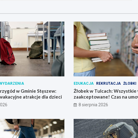
WYDARZENIA
EDUKACJA
REKRUTACJA
ŻŁOBKI
przygód w Gminie Stęszew:
Żłobek w Tulcach: Wszystkie 
 wakacyjne atrakcje dla dzieci
zaakceptowane! Czas na umo
2026
8 sierpnia 2026