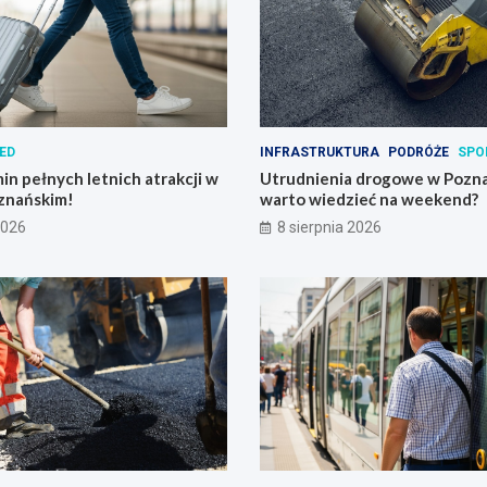
ED
INFRASTRUKTURA
PODRÓŻE
SPO
in pełnych letnich atrakcji w
Utrudnienia drogowe w Pozna
znańskim!
warto wiedzieć na weekend?
2026
8 sierpnia 2026