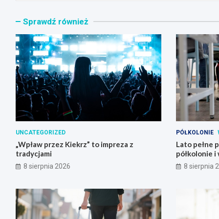
Sprawdź również
UNCATEGORIZED
PÓŁKOLONIE
„Wpław przez Kiekrz” to impreza z
Lato pełne 
tradycjami
półkolonie i
8 sierpnia 2026
8 sierpnia 