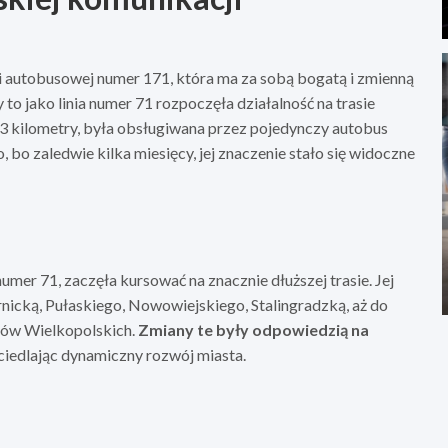
inii autobusowej numer 171, która ma za sobą bogatą i zmienną
 to jako linia numer 71 rozpoczęła działalność na trasie
d 3 kilometry, była obsługiwana przez pojedynczy autobus
o, bo zaledwie kilka miesięcy, jej znaczenie stało się widoczne
numer 71, zaczęła kursować na znacznie dłuższej trasie. Jej
icką, Pułaskiego, Nowowiejskiego, Stalingradzką, aż do
ców Wielkopolskich.
Zmiany te były odpowiedzią na
ciedlając dynamiczny rozwój miasta.