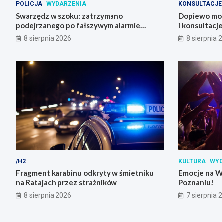
POLICJA
WYDARZENIA
KONSULTACJE
Swarzędz w szoku: zatrzymano
Dopiewo mod
podejrzanego po fałszywym alarmie
i konsultacj
bombowym na stacji benzynowej
8 sierpnia 2026
8 sierpnia 
/H2
KULTURA
WYD
Fragment karabinu odkryty w śmietniku
Emocje na W
na Ratajach przez strażników
Poznaniu!
8 sierpnia 2026
7 sierpnia 