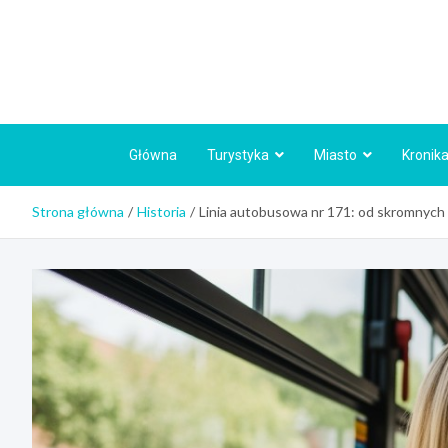
Skip
to
content
Główna
Turystyka
Miasto
Kronika
Strona główna
Historia
Linia autobusowa nr 171: od skromnych