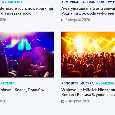
WYDARZENIA
KOMUNIKACJA
TRANSPORT
WYP
ernizuje ruch: nowe parkingi
Awaryjna zmiana tras tramwajó
e dla mieszkańców!
Poznaniu z powodu wykolejen
2026
8 sierpnia 2026
ARZENIA
KONCERTY
MUZYKA
WYDARZENI
olnym – Seans „Drama” w
Wojownik z Miłości: Niezapo
Koncert Bartasa Szymoniaka
Skrzynki
2026
7 sierpnia 2026