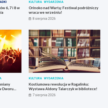
ADKI
KULTURA
WYDARZENIA
w 6, 7 i 8 w
Orinoko nad Wartą: Festiwal podróżniczy
ia
wraca we wrześniu!
8 sierpnia 2026
A
KULTURA
WYDARZENIA
mniany
Kostiumowa rewolucja w Rogalinku:
 w Dworu
Wystawa Aldony Talarczyk w bibliotece!
7 sierpnia 2026