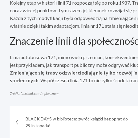
Kolejny etap w historii linii 71 rozpoczął się po roku 1987. T
coraz więcej punktów. Tym razem jej kierunek rozwijał się p
Każda z tych modyfikacji była odpowiedzią na zmieniające s
właśnie dzięki takim adaptacjom, linia nr 171 stała się nieo
Znaczenie linii dla społecznośc
Linia autobusowa 171, mimo wielu przemian, konsekwentnie sł
jest przykładem, jak transport publiczny może odgrywać kluc
Zmieniające się trasy odzwierciedlają nie tylko rozwój 
społecznych
. Współczesna linia 171 to nie tylko środek tran
Źródło: facebook.com/mpkpoznan
Nawigacja
BLACK DAYS w bibliotece: zwróć książki bez opłat do
wpisu
29 listopada!