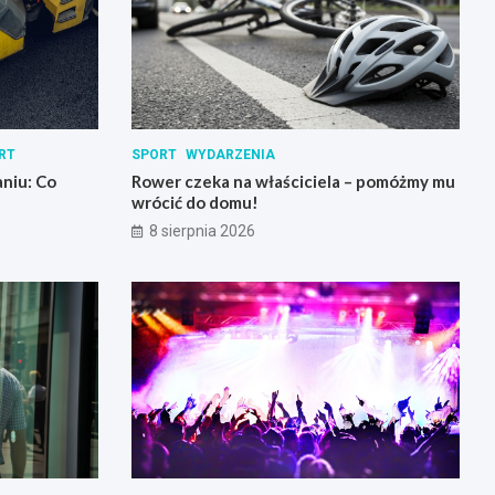
RT
SPORT
WYDARZENIA
niu: Co
Rower czeka na właściciela – pomóżmy mu
wrócić do domu!
8 sierpnia 2026