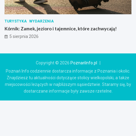
TURYSTYKA
WYDARZENIA
Kórnik: Zamek, jezioro i tajemnice, które zachwycają!
5 sierpnia 2026
Copyright © 2026
PoznańInfo.pl
Poznań Info codziennie dostarcza informacje z Poznania i okolic.
Znajdziesz tu aktualności dotyczące stolicy wielkopolski, a także
miejscowości leżących w najbliższym sąsiedztwie. Staramy się, by
dostarczane informacje były zawsze rzetelne.