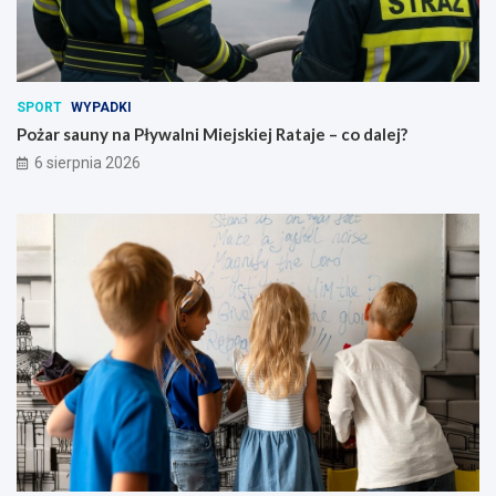
d
o
z
d
i
a
e
l
c
e
SPORT
WYPADKI
i
j
Pożar sauny na Pływalni Miejskiej Rataje – co dalej?
w
?
6 sierpnia 2026
p
o
w
i
e
c
i
e
p
o
z
n
a
ń
s
k