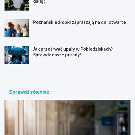
dalej?
Poznańskie żłobki zapraszają na dni otwarte
Jak przetrwać upały w Pobiedziskach?
Sprawdź nasze porady!
N
P
o
o
w
ż
a
a
t
r
Sprawdź również
o
s
r
a
s
u
k
n
i
y
p
n
r
a
o
P