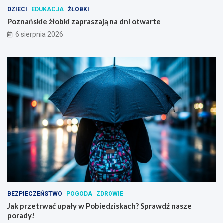
i
DZIECI
EDUKACJA
ŻŁOBKI
m
Poznańskie żłobki zapraszają na dni otwarte
6 sierpnia 2026
BEZPIECZEŃSTWO
POGODA
ZDROWIE
Jak przetrwać upały w Pobiedziskach? Sprawdź nasze
porady!