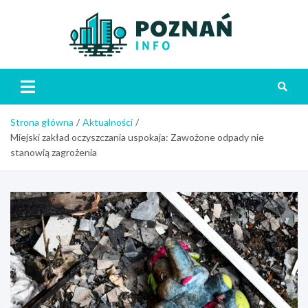
Skip
to
content
Poznań
Strona główna
Aktualności
Miejski zakład oczyszczania uspokaja: Zawożone odpady nie
stanowią zagrożenia