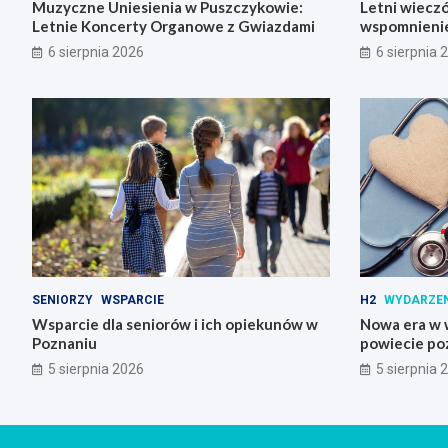
Muzyczne Uniesienia w Puszczykowie:
Letni wieczó
Letnie Koncerty Organowe z Gwiazdami
wspomnienie
Skrzynki
6 sierpnia 2026
6 sierpnia 
SENIORZY
WSPARCIE
H2
WYDARZE
Wsparcie dla seniorów i ich opiekunów w
Nowa era w w
Poznaniu
powiecie po
5 sierpnia 2026
5 sierpnia 