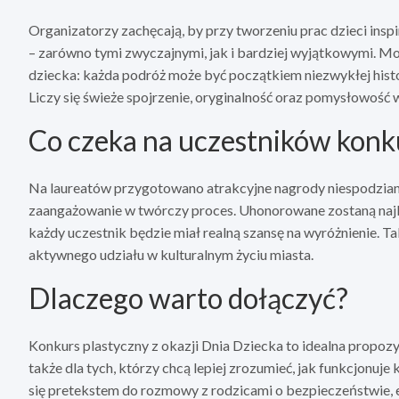
Organizatorzy zachęcają, by przy tworzeniu prac dzieci ins
– zarówno tymi zwyczajnymi, jak i bardziej wyjątkowymi. M
dziecka: każda podróż może być początkiem niezwykłej histor
Liczy się świeże spojrzenie, oryginalność oraz pomysłowość w
Co czeka na uczestników konk
Na laureatów przygotowano atrakcyjne nagrody niespodzianki,
zaangażowanie w twórczy proces. Uhonorowane zostaną najba
każdy uczestnik będzie miał realną szansę na wyróżnienie. Ta
aktywnego udziału w kulturalnym życiu miasta.
Dlaczego warto dołączyć?
Konkurs plastyczny z okazji Dnia Dziecka to idealna propoz
także dla tych, którzy chcą lepiej zrozumieć, jak funkcjonu
się pretekstem do rozmowy z rodzicami o bezpieczeństwie, 