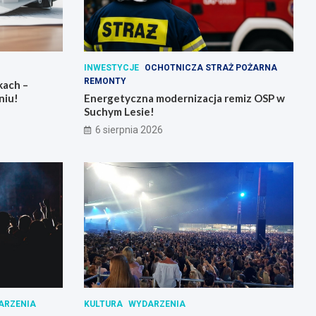
INWESTYCJE
OCHOTNICZA STRAŻ POŻARNA
REMONTY
kach –
niu!
Energetyczna modernizacja remiz OSP w
Suchym Lesie!
6 sierpnia 2026
ARZENIA
KULTURA
WYDARZENIA