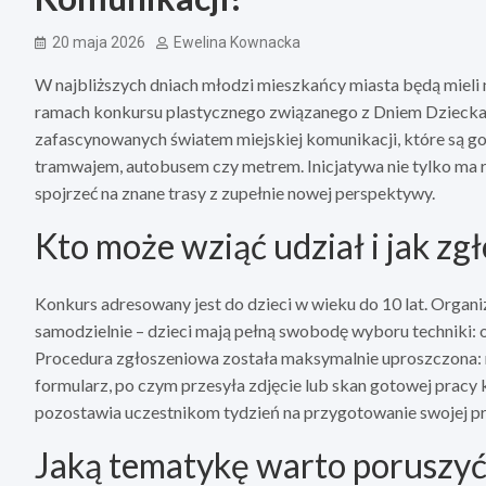
20 maja 2026
Ewelina Kownacka
W najbliższych dniach młodzi mieszkańcy miasta będą mieli
ramach konkursu plastycznego związanego z Dniem Dziecka.
zafascynowanych światem miejskiej komunikacji, które są g
tramwajem, autobusem czy metrem. Inicjatywa nie tylko ma 
spojrzeć na znane trasy z zupełnie nowej perspektywy.
Kto może wziąć udział i jak zgł
Konkurs adresowany jest do dzieci w wieku do 10 lat. Organ
samodzielnie – dzieci mają pełną swobodę wyboru techniki: o
Procedura zgłoszeniowa została maksymalnie uproszczona: r
formularz, po czym przesyła zdjęcie lub skan gotowej pracy
pozostawia uczestnikom tydzień na przygotowanie swojej pr
Jaką tematykę warto poruszy