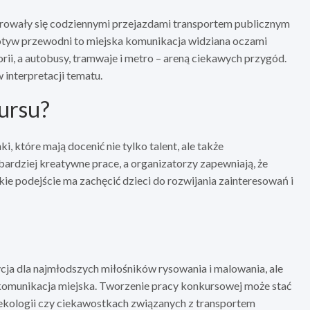
pirowały się codziennymi przejazdami transportem publicznym
otyw przewodni to miejska komunikacja widziana oczami
ii, a autobusy, tramwaje i metro – areną ciekawych przygód.
 interpretacji tematu.
ursu?
 które mają docenić nie tylko talent, ale także
rdziej kreatywne prace, a organizatorzy zapewniają, że
kie podejście ma zachęcić dzieci do rozwijania zainteresowań i
ycja dla najmłodszych miłośników rysowania i malowania, ale
je komunikacja miejska. Tworzenie pracy konkursowej może stać
ekologii czy ciekawostkach związanych z transportem