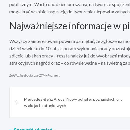
publicznym. Warto dać dzieciom szansę na twórcze spojrzeni
mogą kryć w sobie inspirację do tworzenia niepowtarzalnych 
Najważniejsze informacje w p
Wszyscy zainteresowani powinni pamiętać, że zgłoszenia moż
dzieci w wieku do 10 lat, a sposób wykonania pracy pozostaj
zdjęcie lub skan pracy – reszta należy już do wyobraźni mło
atrakcyjnych nagród oraz – co równie ważne – na świetną zab
Źródło: facebook.com/ZTMwPoznaniu
Nawigacja
Mercedes-Benz Arocs: Nowy bohater poznańskich ulic
wpisu
w akcjach ratunkowych
Sprawdź również