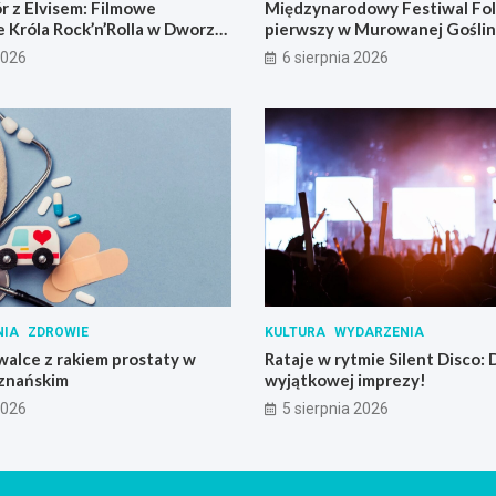
r z Elvisem: Filmowe
Międzynarodowy Festiwal Folk
 Króla Rock’n’Rolla w Dworze
pierwszy w Murowanej Goślin
2026
6 sierpnia 2026
NIA
ZDROWIE
KULTURA
WYDARZENIA
alce z rakiem prostaty w
Rataje w rytmie Silent Disco:
znańskim
wyjątkowej imprezy!
2026
5 sierpnia 2026