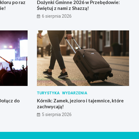
loru po raz
Dożynki Gminne 2026 w Przebędowie:
ie!
Świętuj z nami z Shazzą!
6 sierpnia 2026
TURYSTYKA
WYDARZENIA
 Dołącz do
Kórnik: Zamek, jezioro i tajemnice, które
zachwycają!
5 sierpnia 2026