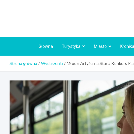
Skip
to
content
Główna
Turystyka
Miasto
Kronika
Strona główna
Wydarzenia
Młodzi Artyści na Start: Konkurs Pla