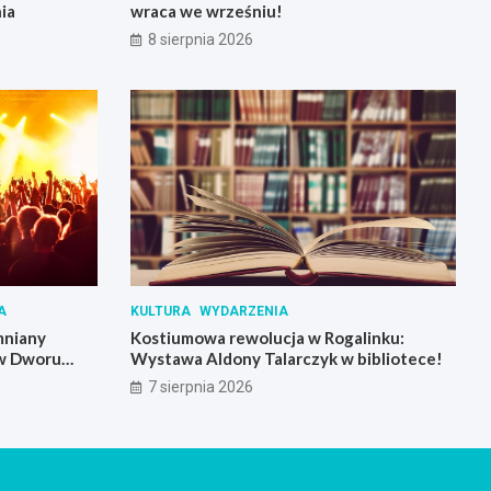
ia
wraca we wrześniu!
8 sierpnia 2026
A
KULTURA
WYDARZENIA
mniany
Kostiumowa rewolucja w Rogalinku:
 w Dworu
Wystawa Aldony Talarczyk w bibliotece!
7 sierpnia 2026