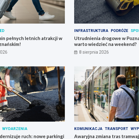
ED
INFRASTRUKTURA
PODRÓŻE
SPO
in pełnych letnich atrakcji w
Utrudnienia drogowe w Pozna
znańskim!
warto wiedzieć na weekend?
2026
8 sierpnia 2026
WYDARZENIA
KOMUNIKACJA
TRANSPORT
WYP
ernizuje ruch: nowe parkingi
Awaryjna zmiana tras tramwajó