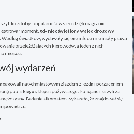
 szybko zdobył popularność w sieci dzięki nagraniu
jestrował moment, gdy
nieoświetlony walec drogowy
. Według świadków, wydawały się one młode i nie miały prawa
owanie przejeżdżających kierowców, a jeden z nich
na miejscu.
ozwój wydarzeń
 zareagowali natychmiastowym zjazdem z jezdni, porzuceniem
ronę pobliskiego sklepu spożywczego. Policjanci ruszyli za
go mężczyzny. Badanie alkomatem wykazało, że znajdował się
m powietrzu.
?