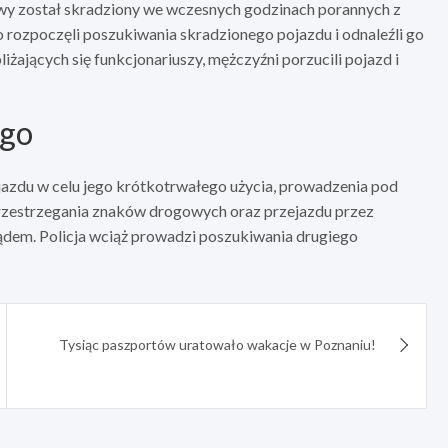
gowy został skradziony we wczesnych godzinach porannych z
o rozpoczęli poszukiwania skradzionego pojazdu i odnaleźli go
iżających się funkcjonariuszy, mężczyźni porzucili pojazd i
ego
azdu w celu jego krótkotrwałego użycia, prowadzenia pod
rzestrzegania znaków drogowych oraz przejazdu przez
sądem. Policja wciąż prowadzi poszukiwania drugiego
Tysiąc paszportów uratowało wakacje w Poznaniu!