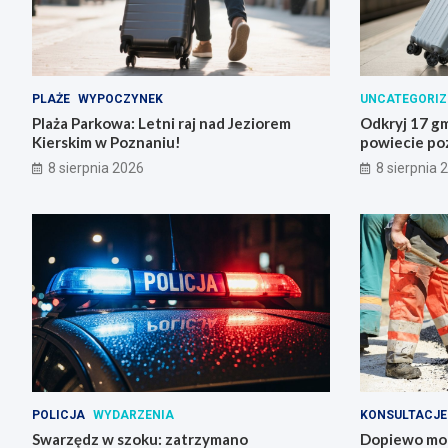
PLAŻE
WYPOCZYNEK
UNCATEGORIZ
Plaża Parkowa: Letni raj nad Jeziorem
Odkryj 17 gm
Kierskim w Poznaniu!
powiecie po
8 sierpnia 2026
8 sierpnia 
POLICJA
WYDARZENIA
KONSULTACJE
Swarzędz w szoku: zatrzymano
Dopiewo mod