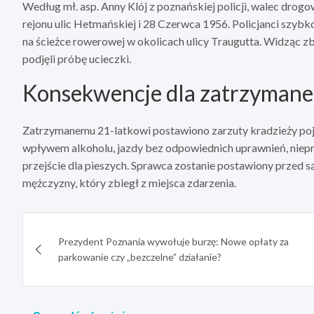
Według mł. asp. Anny Klój z poznańskiej policji, walec dro
rejonu ulic Hetmańskiej i 28 Czerwca 1956. Policjanci szybk
na ścieżce rowerowej w okolicach ulicy Traugutta. Widząc zbl
podjęli próbę ucieczki.
Konsekwencje dla zatrzyman
Zatrzymanemu 21-latkowi postawiono zarzuty kradzieży poj
wpływem alkoholu, jazdy bez odpowiednich uprawnień, niep
przejście dla pieszych. Sprawca zostanie postawiony przed 
mężczyzny, który zbiegł z miejsca zdarzenia.
Nawigacja
Prezydent Poznania wywołuje burzę: Nowe opłaty za
wpisu
parkowanie czy „bezczelne” działanie?