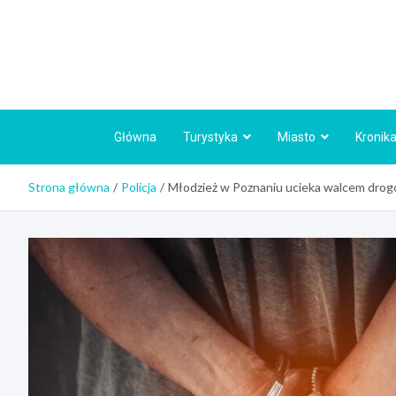
Skip
to
content
Główna
Turystyka
Miasto
Kronika
Strona główna
Policja
Młodzież w Poznaniu ucieka walcem drogo