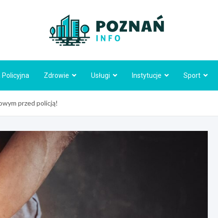
Poznań
 Policyjna
Zdrowie
Usługi
Instytucje
Sport
wym przed policją!