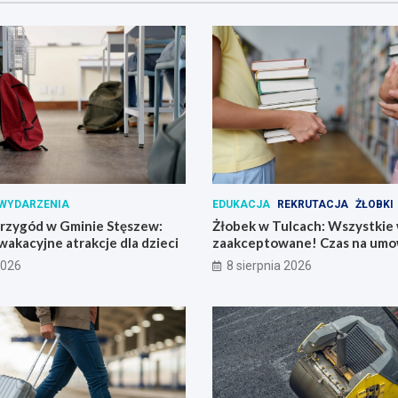
WYDARZENIA
EDUKACJA
REKRUTACJA
ŻŁOBKI
przygód w Gminie Stęszew:
Żłobek w Tulcach: Wszystkie 
 wakacyjne atrakcje dla dzieci
zaakceptowane! Czas na umo
2026
8 sierpnia 2026