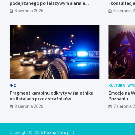
podejrzanego po fałszywym alarmie
i konsultacj
bombowym na stacji benzynowej
8 sierpnia 2026
8 sierpnia 
/H2
KULTURA
WYD
Fragment karabinu odkryty w śmietniku
Emocje na W
na Ratajach przez strażników
Poznaniu!
8 sierpnia 2026
7 sierpnia 
Copyright © 2026
PoznańInfo.pl