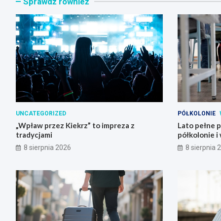
Sprawdź również
UNCATEGORIZED
PÓŁKOLONIE
„Wpław przez Kiekrz” to impreza z
Lato pełne 
tradycjami
półkolonie i
8 sierpnia 2026
8 sierpnia 