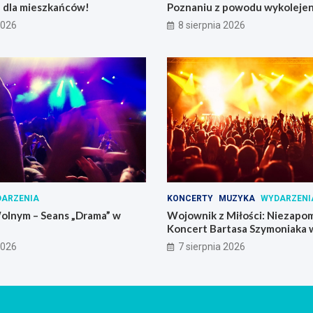
e dla mieszkańców!
Poznaniu z powodu wykolejen
2026
8 sierpnia 2026
ARZENIA
KONCERTY
MUZYKA
WYDARZENI
olnym – Seans „Drama” w
Wojownik z Miłości: Niezapo
Koncert Bartasa Szymoniaka
Skrzynki
2026
7 sierpnia 2026