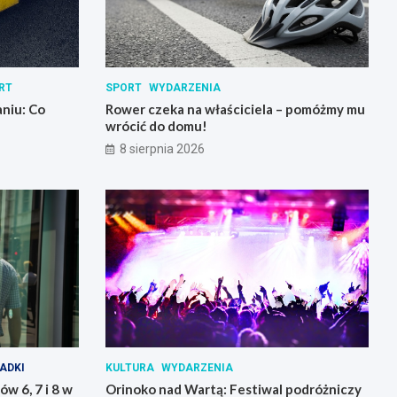
RT
SPORT
WYDARZENIA
niu: Co
Rower czeka na właściciela – pomóżmy mu
wrócić do domu!
8 sierpnia 2026
ADKI
KULTURA
WYDARZENIA
w 6, 7 i 8 w
Orinoko nad Wartą: Festiwal podróżniczy