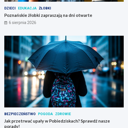
i
DZIECI
EDUKACJA
ŻŁOBKI
m
Poznańskie żłobki zapraszają na dni otwarte
6 sierpnia 2026
BEZPIECZEŃSTWO
POGODA
ZDROWIE
Jak przetrwać upały w Pobiedziskach? Sprawdź nasze
porady!