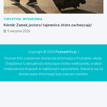
TURYSTYKA
WYDARZENIA
Kórnik: Zamek, jezioro i tajemnice, które zachwycają!
5 sierpnia 2026
Copyright © 2026
PoznańInfo.pl
Poznań Info codziennie dostarcza informacje z Poznania i okolic.
Znajdziesz tu aktualności dotyczące stolicy wielkopolski, a także
miejscowości leżących w najbliższym sąsiedztwie. Staramy się, by
dostarczane informacje były zawsze rzetelne.