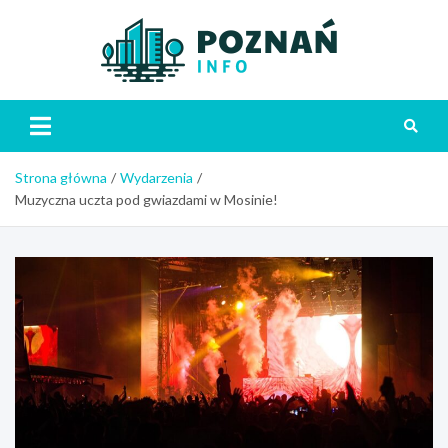
Skip
to
content
Poznań
Strona główna
Wydarzenia
Muzyczna uczta pod gwiazdami w Mosinie!