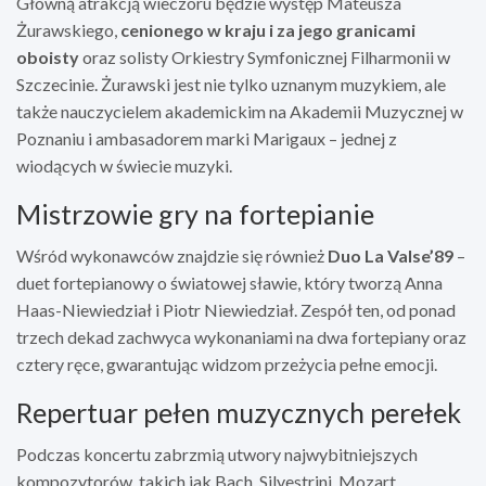
Główną atrakcją wieczoru będzie występ Mateusza
Żurawskiego,
cenionego w kraju i za jego granicami
oboisty
oraz solisty Orkiestry Symfonicznej Filharmonii w
Szczecinie. Żurawski jest nie tylko uznanym muzykiem, ale
także nauczycielem akademickim na Akademii Muzycznej w
Poznaniu i ambasadorem marki Marigaux – jednej z
wiodących w świecie muzyki.
Mistrzowie gry na fortepianie
Wśród wykonawców znajdzie się również
Duo La Valse’89
–
duet fortepianowy o światowej sławie, który tworzą Anna
Haas-Niewiedział i Piotr Niewiedział. Zespół ten, od ponad
trzech dekad zachwyca wykonaniami na dwa fortepiany oraz
cztery ręce, gwarantując widzom przeżycia pełne emocji.
Repertuar pełen muzycznych perełek
Podczas koncertu zabrzmią utwory najwybitniejszych
kompozytorów, takich jak Bach, Silvestrini, Mozart,