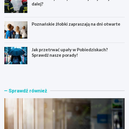
dalej?
Poznańskie żłobki zapraszają na dni otwarte
Jak przetrwać upały w Pobiedziskach?
Sprawdź nasze porady!
N
P
o
o
w
ż
a
a
t
r
Sprawdź również
o
s
r
a
s
u
k
n
i
y
p
n
r
a
o
P