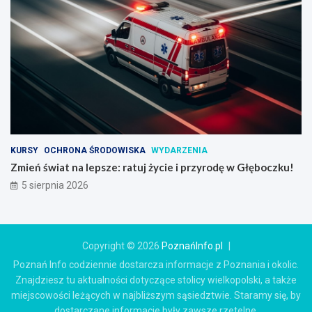
KURSY
OCHRONA ŚRODOWISKA
WYDARZENIA
Zmień świat na lepsze: ratuj życie i przyrodę w Głęboczku!
5 sierpnia 2026
Copyright © 2026
PoznańInfo.pl
Poznań Info codziennie dostarcza informacje z Poznania i okolic.
Znajdziesz tu aktualności dotyczące stolicy wielkopolski, a także
miejscowości leżących w najbliższym sąsiedztwie. Staramy się, by
dostarczane informacje były zawsze rzetelne.