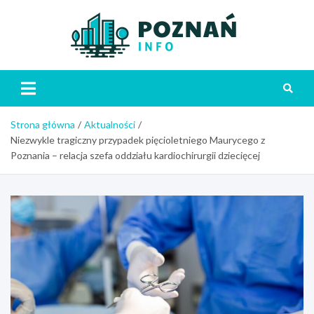
Skip
to
content
Poznań
Strona główna
Aktualności
Niezwykle tragiczny przypadek pięcioletniego Maurycego z
Poznania – relacja szefa oddziału kardiochirurgii dziecięcej