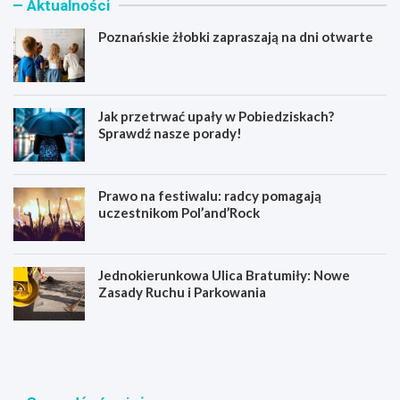
Aktualności
Poznańskie żłobki zapraszają na dni otwarte
Jak przetrwać upały w Pobiedziskach?
Sprawdź nasze porady!
Prawo na festiwalu: radcy pomagają
uczestnikom Pol’and’Rock
Jednokierunkowa Ulica Bratumiły: Nowe
Zasady Ruchu i Parkowania
P
J
o
a
z
k
n
p
a
r