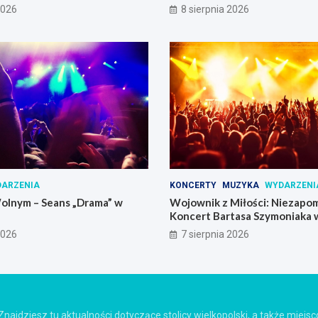
2026
8 sierpnia 2026
ARZENIA
KONCERTY
MUZYKA
WYDARZENI
olnym – Seans „Drama” w
Wojownik z Miłości: Niezapo
Koncert Bartasa Szymoniaka
Skrzynki
2026
7 sierpnia 2026
Znajdziesz tu aktualności dotyczące stolicy wielkopolski, a także miejs