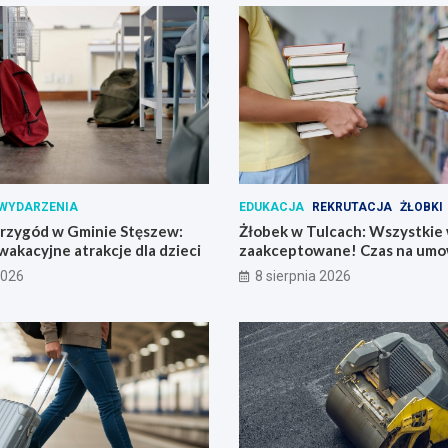
WYDARZENIA
EDUKACJA
REKRUTACJA
ŻŁOBKI
przygód w Gminie Stęszew:
Żłobek w Tulcach: Wszystkie 
 wakacyjne atrakcje dla dzieci
zaakceptowane! Czas na umo
2026
8 sierpnia 2026