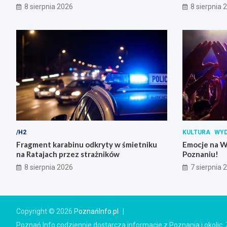
bombowym na stacji benzynowej
8 sierpnia 2026
8 sierpnia 
/H2
KULTURA
WYD
Fragment karabinu odkryty w śmietniku
Emocje na W
na Ratajach przez strażników
Poznaniu!
8 sierpnia 2026
7 sierpnia 
Copyright © 2026
PoznańInfo.pl
Poznań Info codziennie dostarcza informacje z Poznania i okolic. 