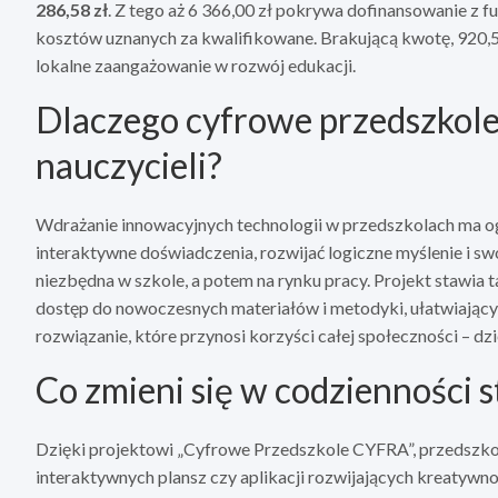
286,58 zł
. Z tego aż 6 366,00 zł pokrywa dofinansowanie z f
kosztów uznanych za kwalifikowane. Brakującą kwotę, 920,5
lokalne zaangażowanie w rozwój edukacji.
Dlaczego cyfrowe przedszkole t
nauczycieli?
Wdrażanie innowacyjnych technologii w przedszkolach ma o
interaktywne doświadczenia, rozwijać logiczne myślenie i s
niezbędna w szkole, a potem na rynku pracy. Projekt stawia 
dostęp do nowoczesnych materiałów i metodyki, ułatwiającyc
rozwiązanie, które przynosi korzyści całej społeczności – d
Co zmieni się w codzienności
Dzięki projektowi „Cyfrowe Przedszkole CYFRA”, przedszkol
interaktywnych plansz czy aplikacji rozwijających kreatywn