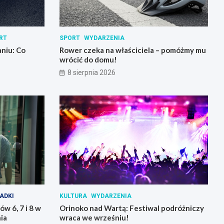
RT
SPORT
WYDARZENIA
niu: Co
Rower czeka na właściciela – pomóżmy mu
wrócić do domu!
8 sierpnia 2026
ADKI
KULTURA
WYDARZENIA
w 6, 7 i 8 w
Orinoko nad Wartą: Festiwal podróżniczy
ia
wraca we wrześniu!