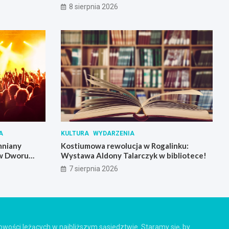
8 sierpnia 2026
A
KULTURA
WYDARZENIA
mniany
Kostiumowa rewolucja w Rogalinku:
 w Dworu
Wystawa Aldony Talarczyk w bibliotece!
7 sierpnia 2026
cowości leżących w najbliższym sąsiedztwie. Staramy się, by