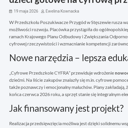
19 maja 2026
Ewelina Kownacka
W Przedszkolu Poszukiwacze Przygód w Stęszewie rusza waż
możliwości rozwoju. Placówka przystąpiła do ogólnopolsk
ramach Krajowego Planu Odbudowy i Zwiększania Odporności
cyfrowej rzeczywistości i wzmacnianie kompetencji zarówno 
Nowe narzędzia – lepsza eduka
„Cyfrowe Przedszkole CYFRA” przewiduje wdrożenie
nowoc
dziećmi. Na liście zakupów znalazły się m.in. cyfrowe pomoce
także poznawczy i emocjonalny maluchów. Plany zakładają, ż
końca czerwca 2026 roku, a sprzęt stanie się integralnym e
Jak finansowany jest projekt?
Realizacja przedsięwzięcia możliwa jest dzięki solidnemu w