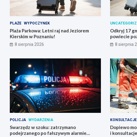
PLAŻE
WYPOCZYNEK
UNCATEGORIZ
Plaża Parkowa: Letni raj nad Jeziorem
Odkryj 17 gm
Kierskim w Poznaniu!
powiecie po
8 sierpnia 2026
8 sierpnia 
POLICJA
WYDARZENIA
KONSULTACJE
Swarzędz w szoku: zatrzymano
Dopiewo mod
podejrzanego po fałszywym alarmie
i konsultacj