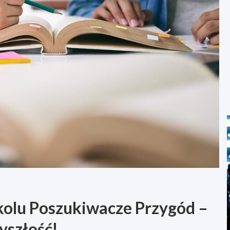
kolu Poszukiwacze Przygód –
yszłość!