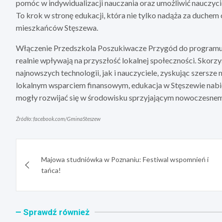
pomóc w indywidualizacji nauczania oraz umożliwić nauczyc
To krok w stronę edukacji, która nie tylko nadąża za duchem
mieszkańców Stęszewa.
Włączenie Przedszkola Poszukiwacze Przygód do programu 
realnie wpływają na przyszłość lokalnej społeczności. Skorz
najnowszych technologii, jak i nauczyciele, zyskując szersze 
lokalnym wsparciem finansowym, edukacja w Stęszewie nabie
mogły rozwijać się w środowisku sprzyjającym nowoczesnemu
Źródło: facebook.com/GminaSteszew
Nawigacja
Majowa studniówka w Poznaniu: Festiwal wspomnień i
wpisu
tańca!
Sprawdź również