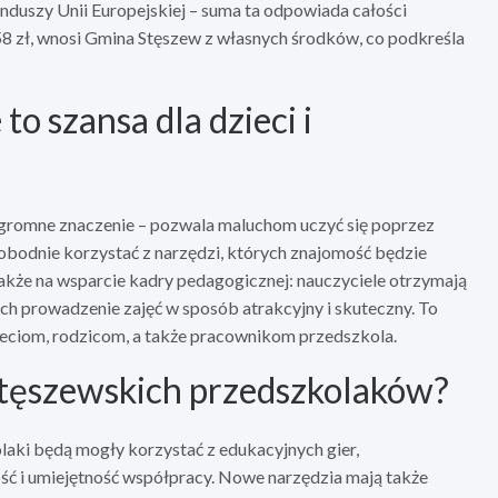
unduszy Unii Europejskiej – suma ta odpowiada całości
8 zł, wnosi Gmina Stęszew z własnych środków, co podkreśla
o szansa dla dzieci i
gromne znaczenie – pozwala maluchom uczyć się poprzez
wobodnie korzystać z narzędzi, których znajomość będzie
także na wsparcie kadry pedagogicznej: nauczyciele otrzymają
h prowadzenie zajęć w sposób atrakcyjny i skuteczny. To
zieciom, rodzicom, a także pracownikom przedszkola.
 stęszewskich przedszkolaków?
aki będą mogły korzystać z edukacyjnych gier,
ość i umiejętność współpracy. Nowe narzędzia mają także