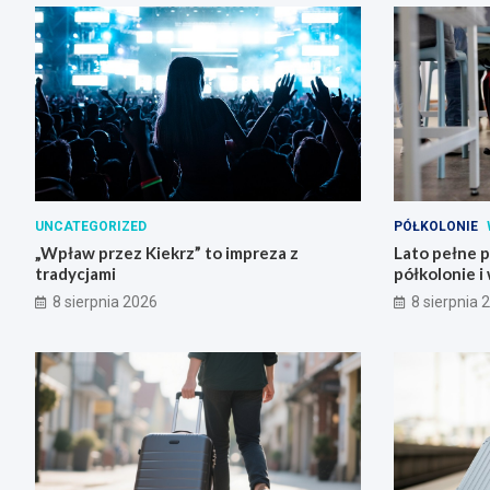
UNCATEGORIZED
PÓŁKOLONIE
„Wpław przez Kiekrz” to impreza z
Lato pełne 
tradycjami
półkolonie i
8 sierpnia 2026
8 sierpnia 