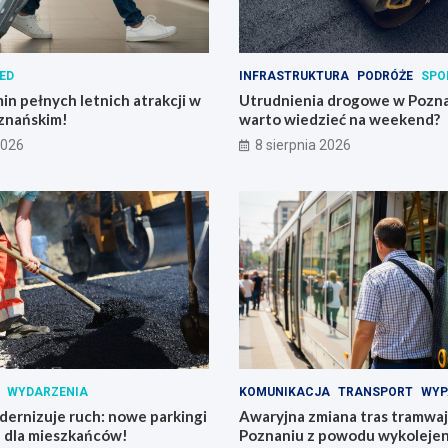
ED
INFRASTRUKTURA
PODRÓŻE
SPO
in pełnych letnich atrakcji w
Utrudnienia drogowe w Pozna
znańskim!
warto wiedzieć na weekend?
2026
8 sierpnia 2026
WYDARZENIA
KOMUNIKACJA
TRANSPORT
WYP
ernizuje ruch: nowe parkingi
Awaryjna zmiana tras tramwajó
e dla mieszkańców!
Poznaniu z powodu wykolejen