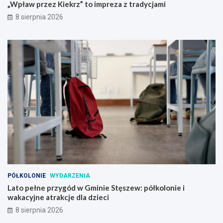
p
e
„Wpław przez Kiekrz” to impreza z tradycjami
r
S
8 sierpnia 2026
e
t
z
ę
a
s
z
z
t
e
r
w
a
:
d
p
y
ó
c
ł
j
k
a
o
m
l
i
o
n
i
e
PÓŁKOLONIE
WYDARZENIA
i
Lato pełne przygód w Gminie Stęszew: półkolonie i
w
wakacyjne atrakcje dla dzieci
a
8 sierpnia 2026
k
a