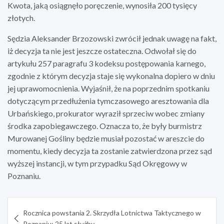
Kwota, jaką osiągnęło poręczenie, wynosiła 200 tysięcy
złotych.
Sędzia Aleksander Brzozowski zwrócił jednak uwagę na fakt,
iż decyzja ta nie jest jeszcze ostateczna. Odwołał się do
artykułu 257 paragrafu 3 kodeksu postępowania karnego,
zgodnie z którym decyzja staje się wykonalna dopiero w dniu
jej uprawomocnienia. Wyjaśnił, że na poprzednim spotkaniu
dotyczącym przedłużenia tymczasowego aresztowania dla
Urbańskiego, prokurator wyraził sprzeciw wobec zmiany
środka zapobiegawczego. Oznacza to, że były burmistrz
Murowanej Gośliny będzie musiał pozostać w areszcie do
momentu, kiedy decyzja ta zostanie zatwierdzona przez sąd
wyższej instancji, w tym przypadku Sąd Okręgowy w
Poznaniu.
Nawigacja
Rocznica powstania 2. Skrzydła Lotnictwa Taktycznego w
wpisu
Poznaniu: 25 lat służby