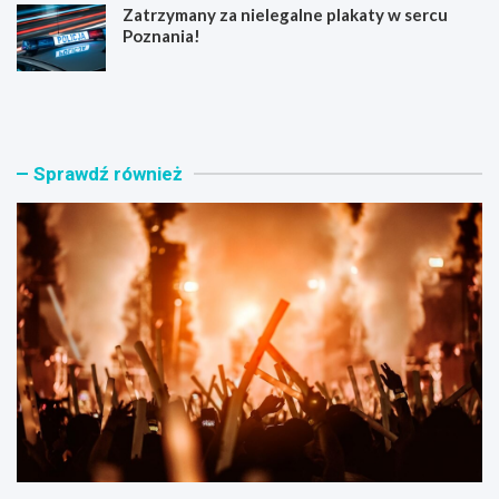
Zatrzymany za nielegalne plakaty w sercu
Poznania!
F
P
e
u
s
s
t
z
i
c
Sprawdź również
w
z
a
y
l
k
B
o
L
w
u
o
s
:
o
l
w
o
o
k
:
a
M
l
u
n
z
e
y
k
c
o