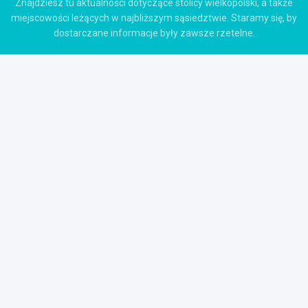
Znajdziesz tu aktualności dotyczące stolicy wielkopolski, a także
miejscowości leżących w najbliższym sąsiedztwie. Staramy się, by
dostarczane informacje były zawsze rzetelne.