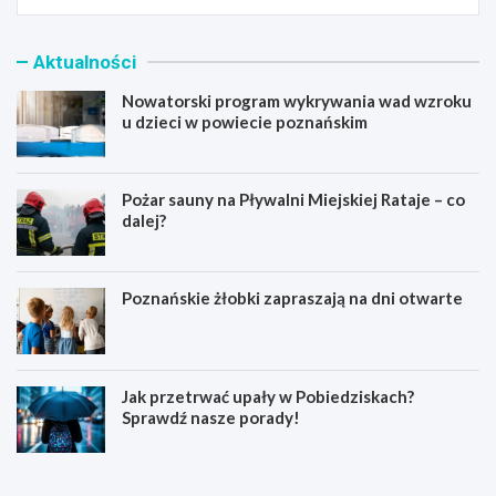
Aktualności
Nowatorski program wykrywania wad wzroku
u dzieci w powiecie poznańskim
Pożar sauny na Pływalni Miejskiej Rataje – co
dalej?
Poznańskie żłobki zapraszają na dni otwarte
Jak przetrwać upały w Pobiedziskach?
Sprawdź nasze porady!
N
P
o
o
w
ż