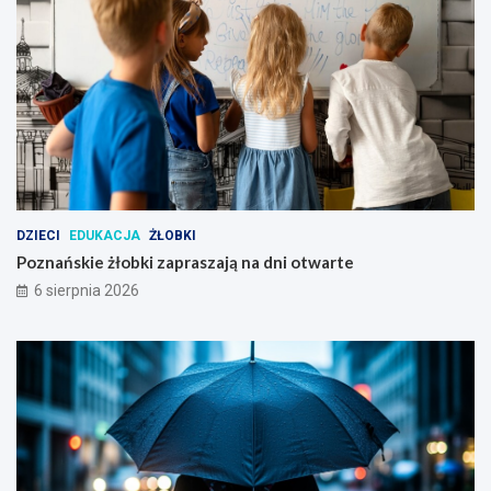
i
e
p
o
z
n
a
ń
s
k
i
DZIECI
EDUKACJA
ŻŁOBKI
m
Poznańskie żłobki zapraszają na dni otwarte
6 sierpnia 2026