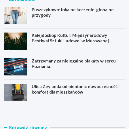
Puszczykowo: lokalne korzenie, globalne
przygody
Kalejdoskop Kultur: Międzynarodowy
Festiwal Sztuki Ludowej w Murowanej
Goślinie!
Zatrzymany za nielegalne plakaty w sercu
Poznania!
Ulica Zeylanda odmieniona: nowoczesność i
komfort dla mieszkańców
P
K
u
a
s
l
z
e
c
j
Sprawdź również
z
d