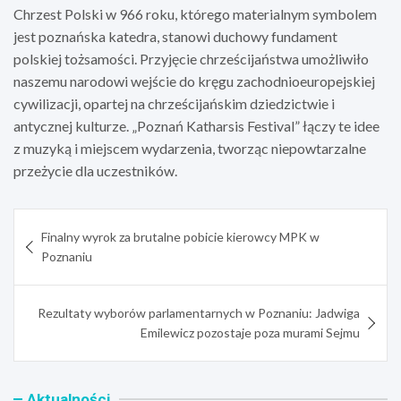
Chrzest Polski w 966 roku, którego materialnym symbolem
jest poznańska katedra, stanowi duchowy fundament
polskiej tożsamości. Przyjęcie chrześcijaństwa umożliwiło
naszemu narodowi wejście do kręgu zachodnioeuropejskiej
cywilizacji, opartej na chrześcijańskim dziedzictwie i
antycznej kulturze. „Poznań Katharsis Festival” łączy te idee
z muzyką i miejscem wydarzenia, tworząc niepowtarzalne
przeżycie dla uczestników.
Nawigacja
Finalny wyrok za brutalne pobicie kierowcy MPK w
wpisu
Poznaniu
Rezultaty wyborów parlamentarnych w Poznaniu: Jadwiga
Emilewicz pozostaje poza murami Sejmu
Aktualności