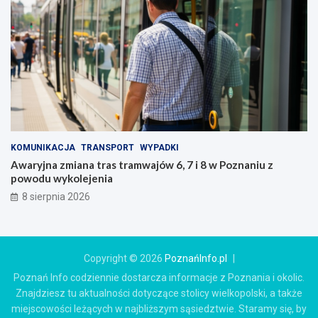
KOMUNIKACJA
TRANSPORT
WYPADKI
Awaryjna zmiana tras tramwajów 6, 7 i 8 w Poznaniu z
powodu wykolejenia
8 sierpnia 2026
Copyright © 2026
PoznańInfo.pl
Poznań Info codziennie dostarcza informacje z Poznania i okolic.
Znajdziesz tu aktualności dotyczące stolicy wielkopolski, a także
miejscowości leżących w najbliższym sąsiedztwie. Staramy się, by