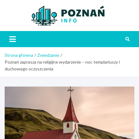
Skip
to
content
Poznań
Strona główna
Zwiedzanie
Poznań zaprasza na religijne wydarzenie – noc templariuszy i
duchowego oczyszczenia