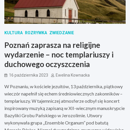
KULTURA
ROZRYWKA
ZWIEDZANIE
Poznań zaprasza na religijne
wydarzenie – noc templariuszy i
duchowego oczyszczenia
16 października 2023
Ewelina Kownacka
W Poznaniu, w kościele jezuitów, 13 października, piątkowy
wieczór napełnił się echem średniowiecznych zakonników –
templariuszy. W tajemniczej atmosferze odbył się koncert
inspirowany muzyką zapisaną w XII-wiecznym manuskrypcie
Bazyliki Grobu Pańskiego w Jerozolimie. Utwory
wykonywała grupa „Ensemble Organum” pod batutą
Marcela Pérèsa. Niemal dwugodzinne, muzyczne widowisko