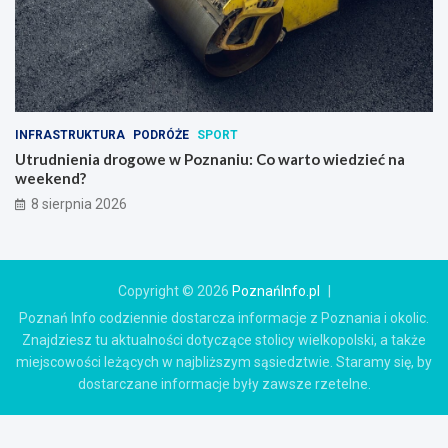
INFRASTRUKTURA
PODRÓŻE
SPORT
Utrudnienia drogowe w Poznaniu: Co warto wiedzieć na
weekend?
8 sierpnia 2026
Copyright © 2026
PoznańInfo.pl
Poznań Info codziennie dostarcza informacje z Poznania i okolic.
Znajdziesz tu aktualności dotyczące stolicy wielkopolski, a także
miejscowości leżących w najbliższym sąsiedztwie. Staramy się, by
dostarczane informacje były zawsze rzetelne.