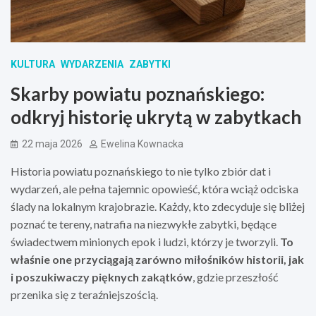
KULTURA
WYDARZENIA
ZABYTKI
Skarby powiatu poznańskiego:
odkryj historię ukrytą w zabytkach
22 maja 2026
Ewelina Kownacka
Historia powiatu poznańskiego to nie tylko zbiór dat i
wydarzeń, ale pełna tajemnic opowieść, która wciąż odciska
ślady na lokalnym krajobrazie. Każdy, kto zdecyduje się bliżej
poznać te tereny, natrafia na niezwykłe zabytki, będące
świadectwem minionych epok i ludzi, którzy je tworzyli.
To
właśnie one przyciągają zarówno miłośników historii, jak
i poszukiwaczy pięknych zakątków
, gdzie przeszłość
przenika się z teraźniejszością.