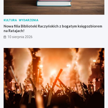
w
K
o
m
KULTURA
WYDARZENIA
o
Nowa filia Biblioteki Raczyńskich z bogatym księgozbiorem
r
na Ratajach!
n
i
10 sierpnia 2026
k
a
c
h
!