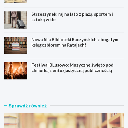
Strzeszynek: raj na lato z plażą, sportem i
sztuką w tle
Nowa filia Biblioteki Raczyńskich z bogatym
księgozbiorem na Ratajach!
Festiwal BLusowo: Muzyczne święto pod
chmurką z entuzjastyczną publicznością
O
S
d
t
k
r
r
z
y
e
Sprawdź również
j
s
r
z
a
y
d
n
o
e