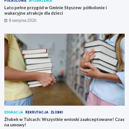
PÓŁKOLONIE
WYDARZENIA
Lato pełne przygód w Gminie Stęszew: półkolonie i
wakacyjne atrakcje dla dzieci
8 sierpnia 2026
EDUKACJA
REKRUTACJA
ŻŁOBKI
Żłobek w Tulcach: Wszystkie wnioski zaakceptowane! Czas
na umowy!