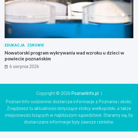
EDUKACJA
ZDROWIE
Nowatorski program wykrywania wad wzroku u dzieci w
powiecie poznańskim
6 sierpnia 2026
Copyright © 2026
PoznańInfo.pl
Poznań Info codziennie dostarcza informacje z Poznania i okolic.
Znajdziesz tu aktualności dotyczące stolicy wielkopolski, a także
miejscowości leżących w najbliższym sąsiedztwie. Staramy się, by
dostarczane informacje były zawsze rzetelne.