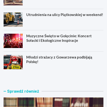
Utrudnienia na ulicy Piątkowskiej w weekend!
Muzyczne Święto w Golęcinie: Koncert
Sołacki i Ekologiczne Inspiracje
Młodzi strażacy z Gowarzewa podbijają
Polskę!
K
U
o
t
s
r
t
u
i
d
Sprawdź również
u
n
m
i
o
e
w
n