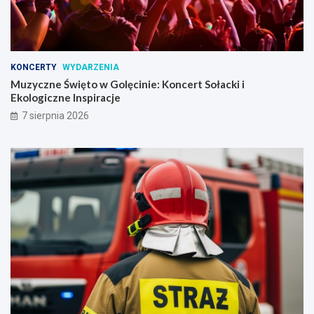
l
i
o
t
e
KONCERTY
WYDARZENIA
c
Muzyczne Święto w Golęcinie: Koncert Sołacki i
e
Ekologiczne Inspiracje
!
7 sierpnia 2026