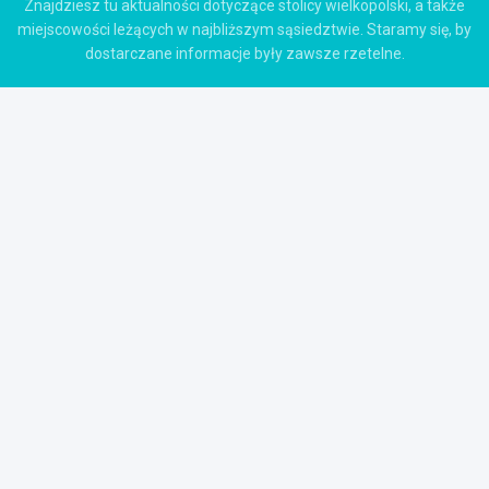
Znajdziesz tu aktualności dotyczące stolicy wielkopolski, a także
miejscowości leżących w najbliższym sąsiedztwie. Staramy się, by
dostarczane informacje były zawsze rzetelne.