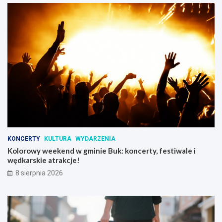
i
KONCERTY
KULTURA
WYDARZENIA
Kolorowy weekend w gminie Buk: koncerty, festiwale i
wędkarskie atrakcje!
8 sierpnia 2026