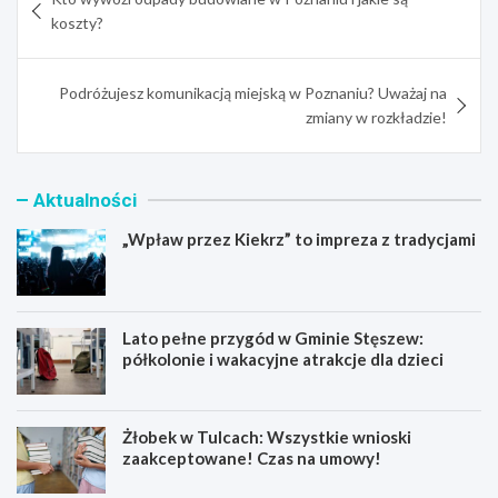
wpisu
koszty?
Podróżujesz komunikacją miejską w Poznaniu? Uważaj na
zmiany w rozkładzie!
Aktualności
„Wpław przez Kiekrz” to impreza z tradycjami
Lato pełne przygód w Gminie Stęszew:
półkolonie i wakacyjne atrakcje dla dzieci
Żłobek w Tulcach: Wszystkie wnioski
zaakceptowane! Czas na umowy!