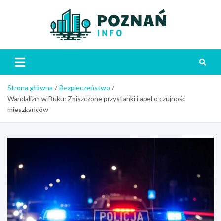
Skip
to
content
Poznań
Strona główna
Bezpieczeństwo
Wandalizm w Buku: Zniszczone przystanki i apel o czujność
mieszkańców