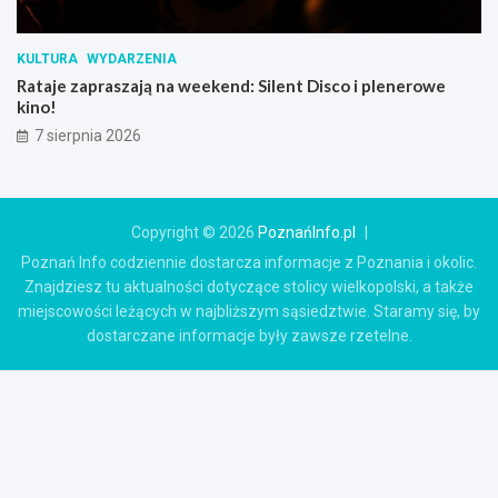
KULTURA
WYDARZENIA
Rataje zapraszają na weekend: Silent Disco i plenerowe
kino!
7 sierpnia 2026
Copyright © 2026
PoznańInfo.pl
Poznań Info codziennie dostarcza informacje z Poznania i okolic.
Znajdziesz tu aktualności dotyczące stolicy wielkopolski, a także
miejscowości leżących w najbliższym sąsiedztwie. Staramy się, by
dostarczane informacje były zawsze rzetelne.