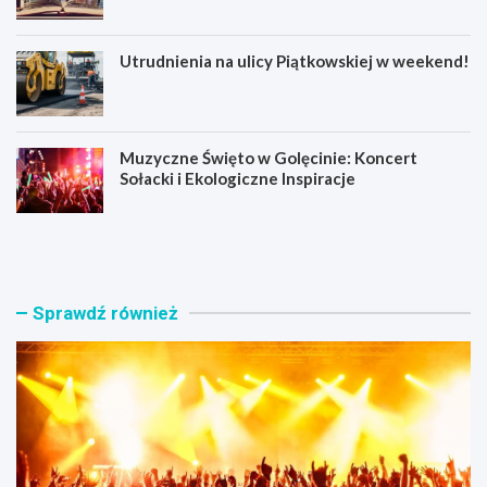
Utrudnienia na ulicy Piątkowskiej w weekend!
Muzyczne Święto w Golęcinie: Koncert
Sołacki i Ekologiczne Inspiracje
W
K
o
o
j
s
o
t
w
i
Sprawdź również
n
u
i
m
k
o
z
w
M
a
i
r
ł
e
o
w
ś
o