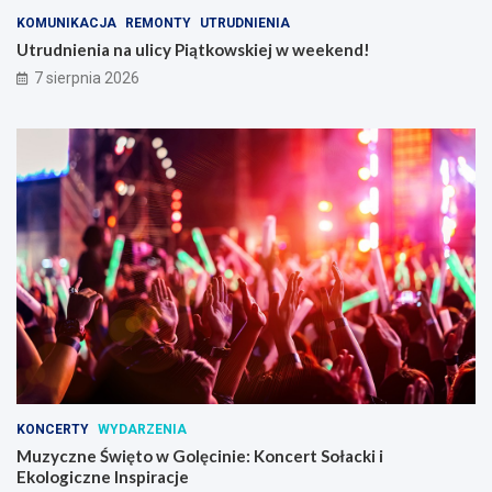
k
c
KOMUNIKACJA
REMONTY
UTRUDNIENIA
r
e
Utrudnienia na ulicy Piątkowskiej w weekend!
z
!
y
7 sierpnia 2026
n
k
i
KONCERTY
WYDARZENIA
Muzyczne Święto w Golęcinie: Koncert Sołacki i
Ekologiczne Inspiracje