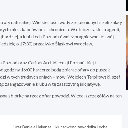
fy naturalnej. Wielkie ilości wody ze spienionych rzek zalały
órych mieszkańców bez schronienia. W obliczu takiej tragedii,
najbardziej, a klub Lech Poznań również pragnie wnosić swój
iedzielę o 17:30) przeciwko Śląskowi Wrocław,
 Poznań oraz Caritas Archidiecezji Poznańskiej i
godziny 16:00 harcerze będą zbierać ofiary do puszek
zi w tych trudnych dniach – mówi Wojciech Terpiłowski, szef
c zaangażowanie klubu w tę zaszczytną inicjatywę.
ną zbiórkę na rzecz ofiar powodzi. Więcej szczegółów na ten
Uraz Daniela Hakansa – kluczowego zawodnika Lecha