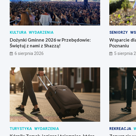
KULTURA
WYDARZENIA
SENIORZY
WS
Dożynki Gminne 2026 w Przebędowie:
Wsparcie dla
Świętuj z nami z Shazzą!
Poznaniu
6 sierpnia 2026
5 sierpnia 
TURYSTYKA
WYDARZENIA
REKREACJA
W
Kórnik: Zamek, jezioro i tajemnice, które
Zanurz się w