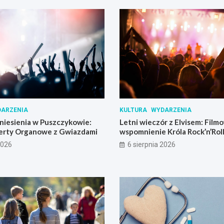
ARZENIA
KULTURA
WYDARZENIA
iesienia w Puszczykowie:
Letni wieczór z Elvisem: Film
erty Organowe z Gwiazdami
wspomnienie Króla Rock’n’Rol
Skrzynki
2026
6 sierpnia 2026