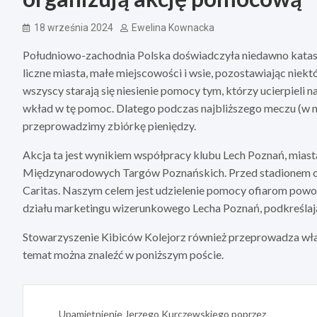
18 września 2024
Ewelina Kownacka
Południowo-zachodnia Polska doświadczyła niedawno katastro
liczne miasta, małe miejscowości i wsie, pozostawiając niekt
wszyscy starają się niesienie pomocy tym, którzy ucierpieli 
wkład w tę pomoc. Dlatego podczas najbliższego meczu (w n
przeprowadzimy zbiórkę pieniędzy.
Akcja ta jest wynikiem współpracy klubu Lech Poznań, miasta
Międzynarodowych Targów Poznańskich. Przed stadionem od 
Caritas. Naszym celem jest udzielenie pomocy ofiarom powod
działu marketingu wizerunkowego Lecha Poznań, podkreślają
Stowarzyszenie Kibiców Kolejorz również przeprowadza włas
temat można znaleźć w poniższym poście.
Nawigacja
Upamiętnienie Jerzego Kurczewskiego poprzez