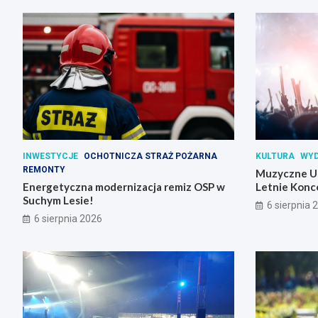
INWESTYCJE
OCHOTNICZA STRAŻ POŻARNA
KULTURA
WYD
REMONTY
Muzyczne Un
Energetyczna modernizacja remiz OSP w
Letnie Konc
Suchym Lesie!
6 sierpnia 
6 sierpnia 2026