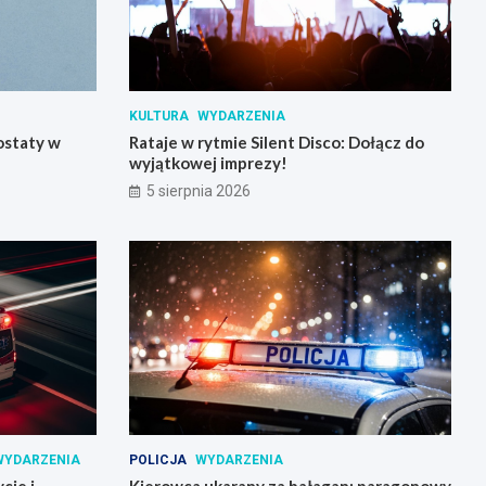
KULTURA
WYDARZENIA
ostaty w
Rataje w rytmie Silent Disco: Dołącz do
wyjątkowej imprezy!
5 sierpnia 2026
WYDARZENIA
POLICJA
WYDARZENIA
cie i
Kierowca ukarany za bałagan: paragonowy