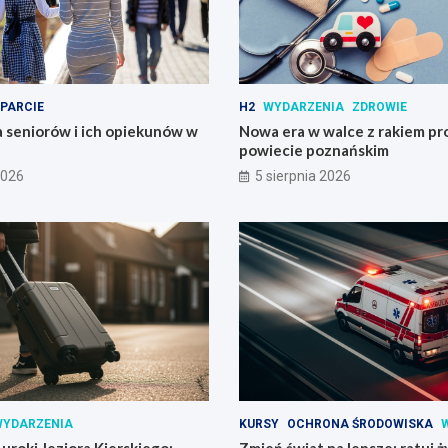
PARCIE
H2
WYDARZENIA
ZDROWIE
 seniorów i ich opiekunów w
Nowa era w walce z rakiem pr
powiecie poznańskim
2026
5 sierpnia 2026
YDARZENIA
KURSY
OCHRONA ŚRODOWISKA
 uroki Jeziora Kierskiego:
Zmień świat na lepsze: ratuj ży