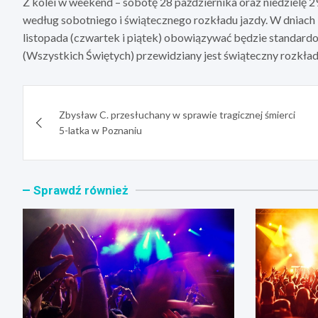
Z kolei w weekend – sobotę 28 października oraz niedzielę 
według sobotniego i świątecznego rozkładu jazdy. W dniach 30
listopada (czwartek i piątek) obowiązywać będzie standardo
(Wszystkich Świętych) przewidziany jest świąteczny rozkład
Nawigacja
Zbysław C. przesłuchany w sprawie tragicznej śmierci
wpisu
5-latka w Poznaniu
Sprawdź również