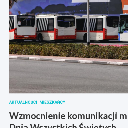
AKTUALNOŚCI
MIESZKAŃCY
Wzmocnienie komunikacji mi
Dnia Wszystkich Świętych