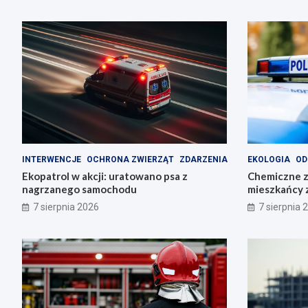
INTERWENCJE
OCHRONA ZWIERZĄT
ZDARZENIA
EKOLOGIA
OD
Ekopatrol w akcji: uratowano psa z
Chemiczne z
nagrzanego samochodu
mieszkańcy 
odpady
7 sierpnia 2026
7 sierpnia 