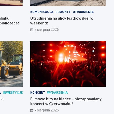
KOMUNIKACJA
REMONTY
UTRUDNIENIA
linku:
Utrudnienia na ulicy Piątkowskiej w
bibliotece!
weekend!
7 sierpnia 2026
A
INWESTYCJE
KONCERT
WYDARZENIA
ki
Filmowe hity na kładce – niezapomniany
koncert w Czerwonaku!
7 sierpnia 2026