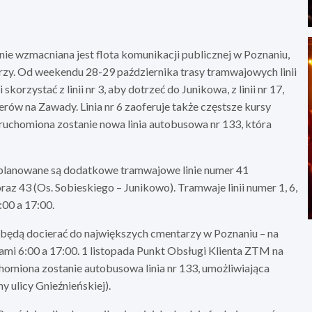
nie wzmacniana jest flota komunikacji publicznej w Poznaniu,
y. Od weekendu 28-29 października trasy tramwajowych linii
orzystać z linii nr 3, aby dotrzeć do Junikowa, z linii nr 17,
erów na Zawady. Linia nr 6 zaoferuje także częstsze kursy
ruchomiona zostanie nowa linia autobusowa nr 133, która
 planowane są dodatkowe tramwajowe linie numer 41
az 43 (Os. Sobieskiego – Junikowo). Tramwaje linii numer 1, 6,
:00 a 17:00.
będą docierać do największych cmentarzy w Poznaniu – na
ami 6:00 a 17:00. 1 listopada Punkt Obsługi Klienta ZTM na
omiona zostanie autobusowa linia nr 133, umożliwiająca
 ulicy Gnieźnieńskiej).