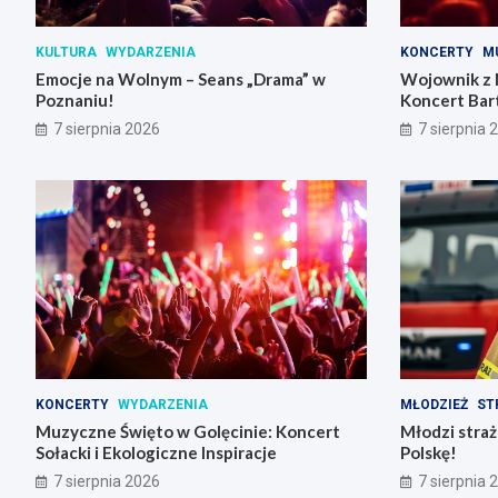
KULTURA
WYDARZENIA
KONCERTY
M
Emocje na Wolnym – Seans „Drama” w
Wojownik z 
Poznaniu!
Koncert Bar
Skrzynki
7 sierpnia 2026
7 sierpnia 
KONCERTY
WYDARZENIA
MŁODZIEŻ
ST
Muzyczne Święto w Golęcinie: Koncert
Młodzi stra
Sołacki i Ekologiczne Inspiracje
Polskę!
7 sierpnia 2026
7 sierpnia 