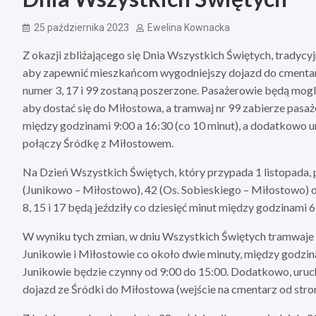
25 października 2023
Ewelina Kownacka
Z okazji zbliżającego się Dnia Wszystkich Świętych, tradycyj
aby zapewnić mieszkańcom wygodniejszy dojazd do cmentarz
numer 3, 17 i 99 zostaną poszerzone. Pasażerowie będą mogli sk
aby dostać się do Miłostowa, a tramwaj nr 99 zabierze pasaż
między godzinami 9:00 a 16:30 (co 10 minut), a dodatkowo u
połączy Śródkę z Miłostowem.
Na Dzień Wszystkich Świętych, który przypada 1 listopada,
(Junikowo – Miłostowo), 42 (Os. Sobieskiego – Miłostowo) or
8, 15 i 17 będą jeździły co dziesięć minut między godzinami 6
W wyniku tych zmian, w dniu Wszystkich Świętych tramwaje 
Junikowie i Miłostowie co około dwie minuty, między godzin
Junikowie będzie czynny od 9:00 do 15:00. Dodatkowo, uruch
dojazd ze Śródki do Miłostowa (wejście na cmentarz od strony