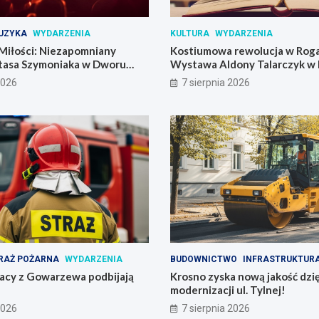
UZYKA
WYDARZENIA
KULTURA
WYDARZENIA
Miłości: Niezapomniany
Kostiumowa rewolucja w Roga
tasa Szymoniaka w Dworu
Wystawa Aldony Talarczyk w 
2026
7 sierpnia 2026
RAŻ POŻARNA
WYDARZENIA
BUDOWNICTWO
INFRASTRUKTUR
żacy z Gowarzewa podbijają
Krosno zyska nową jakość dzię
modernizacji ul. Tylnej!
2026
7 sierpnia 2026