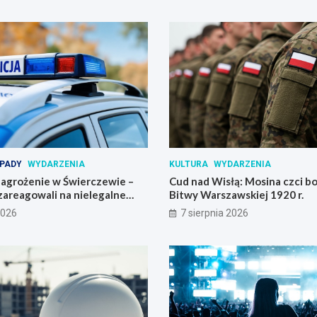
PADY
WYDARZENIA
KULTURA
WYDARZENIA
agrożenie w Świerczewie –
Cud nad Wisłą: Mosina czci 
zareagowali na nielegalne
Bitwy Warszawskiej 1920 r.
2026
7 sierpnia 2026