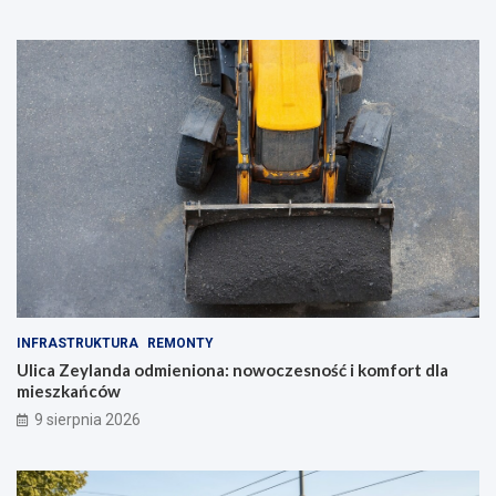
o
ś
l
i
n
i
e
!
INFRASTRUKTURA
REMONTY
Ulica Zeylanda odmieniona: nowoczesność i komfort dla
mieszkańców
9 sierpnia 2026