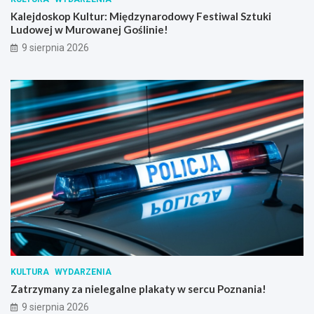
o
z
Kalejdoskop Kultur: Międzynarodowy Festiwal Sztuki
d
t
Ludowej w Murowanej Goślinie!
y
u
9 sierpnia 2026
k
i
L
u
d
o
w
e
j
w
M
u
r
o
w
a
n
KULTURA
WYDARZENIA
e
Zatrzymany za nielegalne plakaty w sercu Poznania!
j
G
9 sierpnia 2026