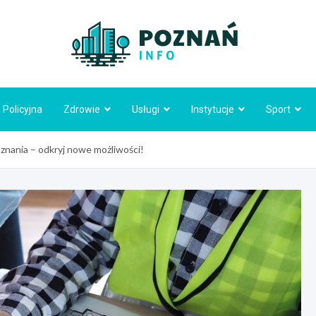
Poznań
 Policyjna
Zdrowie
Usługi
Instytucje
Sport
znania – odkryj nowe możliwości!