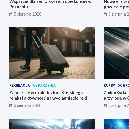
Wsparcie dla seniorów i ich opiekunów w
Nowa era w w
Poznaniu
powiecie po
5 sierpnia 2026
5 sierpnia 
REKREACJA
WYDARZENIA
KURSY
OCHR
Zanurz się w uroki Jeziora Kierskiego:
Zmień świat n
relaks i aktywność na wyciągnięcie ręki
przyrodę w 
5 sierpnia 2026
5 sierpnia 