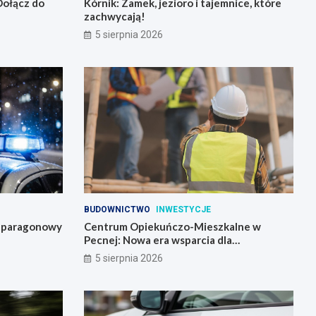
 Dołącz do
Kórnik: Zamek, jezioro i tajemnice, które
zachwycają!
5 sierpnia 2026
BUDOWNICTWO
INWESTYCJE
: paragonowy
Centrum Opiekuńczo-Mieszkalne w
Pecnej: Nowa era wsparcia dla
mieszkańców!
5 sierpnia 2026