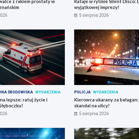
alce z rakiem prostaty w
Rataje w rytmie Silent Disco:
znańskim
wyjątkowej imprezy!
2026
5 sierpnia 2026
ONA ŚRODOWISKA
WYDARZENIA
POLICJA
WYDARZENIA
a lepsze: ratuj życie i
Kierowca ukarany za bałagan
Głęboczku!
skandal na ulicy!
2026
5 sierpnia 2026