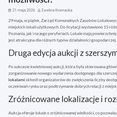
21 maja 2026
Ewelina Kownacka
29 maja, w piątek, Zarząd Komunalnych Zasobów Lokalowych
miejskich lokali użytkowych. Do licytacji wystawiono 15 ró
Poznania, jak i na jego peryferiach. Lokale mają powierzchn
jest atrakcyjna dla różnych typów działalności gospodarczej.
Druga edycja aukcji z szerszy
Po sukcesie kwietniowej aukcji, która była skierowana głów
zorganizowanie nowego wydarzenia dostępnego dla szerszej
lokalami
skłonił organizatorów do zwiększenia liczby dostęp
oczekiwań rynku oraz podtrzymanie dobrych relacji z miejs
Zróżnicowane lokalizacje i ro
Aukcja oferuje lokale o zróżnicowanej wielkości, co pozwal