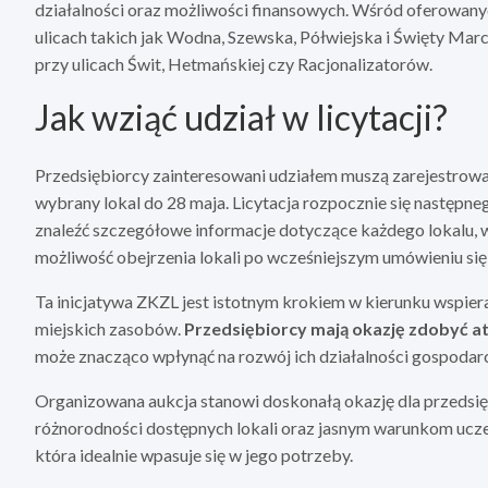
działalności oraz możliwości finansowych. Wśród oferowanych
ulicach takich jak Wodna, Szewska, Półwiejska i Święty Marc
przy ulicach Świt, Hetmańskiej czy Racjonalizatorów.
Jak wziąć udział w licytacji?
Przedsiębiorcy zainteresowani udziałem muszą zarejestrować 
wybrany lokal do 28 maja. Licytacja rozpocznie się następne
znaleźć szczegółowe informacje dotyczące każdego lokalu, w
możliwość obejrzenia lokali po wcześniejszym umówieniu się
Ta inicjatywa ZKZL jest istotnym krokiem w kierunku wspie
miejskich zasobów.
Przedsiębiorcy mają okazję zdobyć at
może znacząco wpłynąć na rozwój ich działalności gospodarc
Organizowana aukcja stanowi doskonałą okazję dla przedsięb
różnorodności dostępnych lokali oraz jasnym warunkom ucze
która idealnie wpasuje się w jego potrzeby.