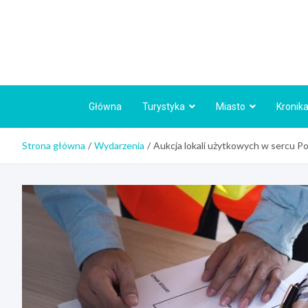
Skip
to
content
Główna
Turystyka
Miasto
Kronika
Strona główna
Wydarzenia
Aukcja lokali użytkowych w sercu Po