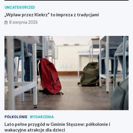
i
n
UNCATEGORIZED
m
i
p
e
„Wpław przez Kiekrz” to impreza z tradycjami
r
S
8 sierpnia 2026
e
t
z
ę
a
s
z
z
t
e
r
w
a
:
d
p
y
ó
c
ł
j
k
a
o
m
l
i
o
n
i
e
PÓŁKOLONIE
WYDARZENIA
i
Lato pełne przygód w Gminie Stęszew: półkolonie i
w
wakacyjne atrakcje dla dzieci
a