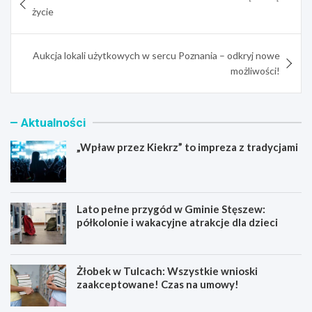
wpisu
życie
Aukcja lokali użytkowych w sercu Poznania – odkryj nowe
możliwości!
Aktualności
„Wpław przez Kiekrz” to impreza z tradycjami
Lato pełne przygód w Gminie Stęszew:
półkolonie i wakacyjne atrakcje dla dzieci
Żłobek w Tulcach: Wszystkie wnioski
zaakceptowane! Czas na umowy!