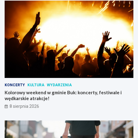
i
KONCERTY
KULTURA
WYDARZENIA
Kolorowy weekend w gminie Buk: koncerty, festiwale i
wędkarskie atrakcje!
8 sierpnia 2026