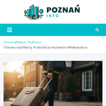
Skip
to
content
Poznań
Strona główna
Kultura
Orinoko nad Wartą: Podróżniczy festiwal w Wielkopolsce