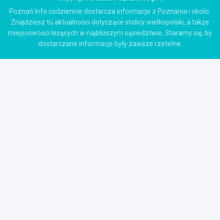
Poznań Info codziennie dostarcza informacje z Poznania i okolic.
Znajdziesz tu aktualności dotyczące stolicy wielkopolski, a także
miejscowości leżących w najbliższym sąsiedztwie. Staramy się, by
dostarczane informacje były zawsze rzetelne.