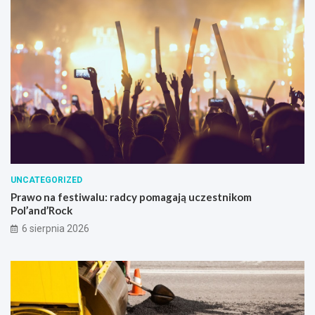
d
y
!
UNCATEGORIZED
Prawo na festiwalu: radcy pomagają uczestnikom
Pol’and’Rock
6 sierpnia 2026