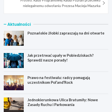
Protest Rady Programowej Radia Poznań przeciwko
nielegalnemu odwołaniu Prezesa Macieja Mazurka
Aktualności
Poznańskie żłobki zapraszają na dni otwarte
Jak przetrwać upały w Pobiedziskach?
Sprawdź nasze porady!
Prawo na festiwalu: radcy pomagają
uczestnikom Pol’and’Rock
Jednokierunkowa Ulica Bratumiły: Nowe
Zasady Ruchu i Parkowania
P
J