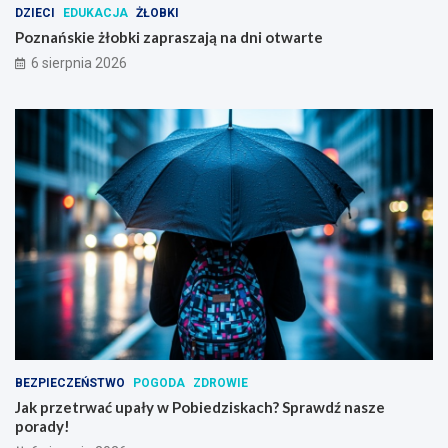
DZIECI
EDUKACJA
ŻŁOBKI
m
Poznańskie żłobki zapraszają na dni otwarte
6 sierpnia 2026
BEZPIECZEŃSTWO
POGODA
ZDROWIE
Jak przetrwać upały w Pobiedziskach? Sprawdź nasze
porady!