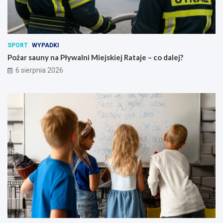
d
o
z
d
i
a
e
l
c
e
SPORT
WYPADKI
i
j
Pożar sauny na Pływalni Miejskiej Rataje – co dalej?
w
?
6 sierpnia 2026
p
o
w
i
e
c
i
e
p
o
z
n
a
ń
s
k
i