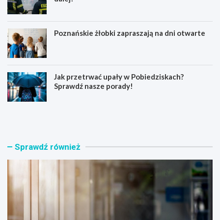
Poznańskie żłobki zapraszają na dni otwarte
Jak przetrwać upały w Pobiedziskach?
Sprawdź nasze porady!
N
P
o
o
w
ż
a
a
t
r
Sprawdź również
o
s
r
a
s
u
k
n
i
y
p
n
r
a
o
P