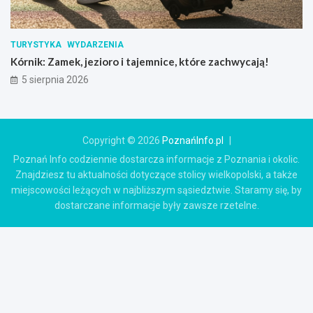
TURYSTYKA
WYDARZENIA
Kórnik: Zamek, jezioro i tajemnice, które zachwycają!
5 sierpnia 2026
Copyright © 2026
PoznańInfo.pl
Poznań Info codziennie dostarcza informacje z Poznania i okolic.
Znajdziesz tu aktualności dotyczące stolicy wielkopolski, a także
miejscowości leżących w najbliższym sąsiedztwie. Staramy się, by
dostarczane informacje były zawsze rzetelne.