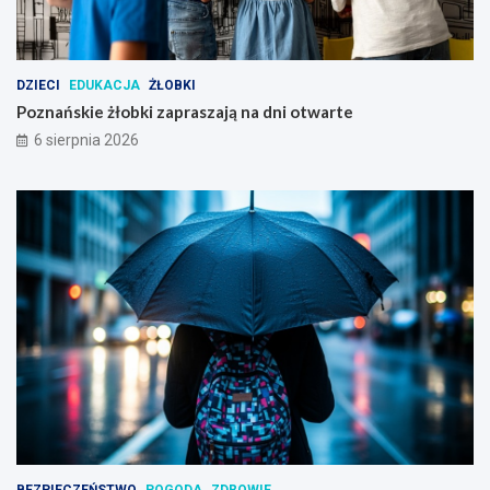
ń
s
k
i
DZIECI
EDUKACJA
ŻŁOBKI
m
Poznańskie żłobki zapraszają na dni otwarte
6 sierpnia 2026
BEZPIECZEŃSTWO
POGODA
ZDROWIE