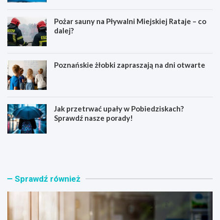
Pożar sauny na Pływalni Miejskiej Rataje – co
dalej?
Poznańskie żłobki zapraszają na dni otwarte
Jak przetrwać upały w Pobiedziskach?
Sprawdź nasze porady!
N
P
o
o
w
ż
a
a
t
r
Sprawdź również
o
s
r
a
s
u
k
n
i
y