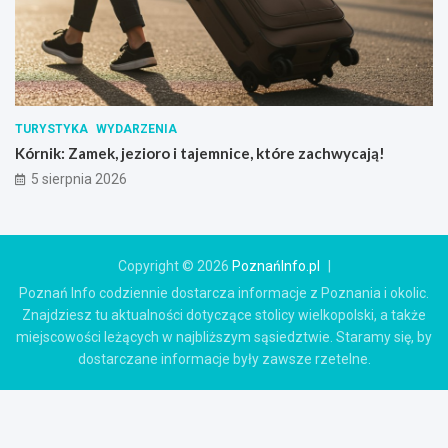
TURYSTYKA
WYDARZENIA
Kórnik: Zamek, jezioro i tajemnice, które zachwycają!
5 sierpnia 2026
Copyright © 2026
PoznańInfo.pl
Poznań Info codziennie dostarcza informacje z Poznania i okolic.
Znajdziesz tu aktualności dotyczące stolicy wielkopolski, a także
miejscowości leżących w najbliższym sąsiedztwie. Staramy się, by
dostarczane informacje były zawsze rzetelne.