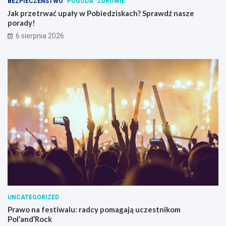
BEZPIECZEŃSTWO
POGODA
ZDROWIE
s
Jak przetrwać upały w Pobiedziskach? Sprawdź nasze
z
porady!
e
6 sierpnia 2026
p
o
r
a
d
y
!
UNCATEGORIZED
Prawo na festiwalu: radcy pomagają uczestnikom
Pol’and’Rock