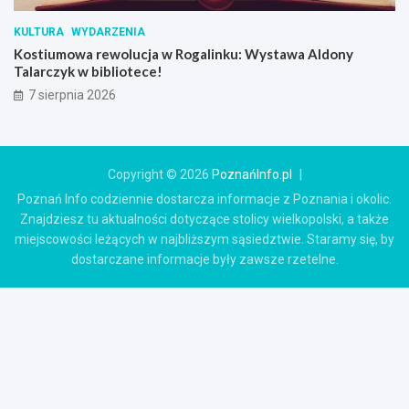
KULTURA
WYDARZENIA
Kostiumowa rewolucja w Rogalinku: Wystawa Aldony
Talarczyk w bibliotece!
7 sierpnia 2026
Copyright © 2026
PoznańInfo.pl
Poznań Info codziennie dostarcza informacje z Poznania i okolic.
Znajdziesz tu aktualności dotyczące stolicy wielkopolski, a także
miejscowości leżących w najbliższym sąsiedztwie. Staramy się, by
dostarczane informacje były zawsze rzetelne.