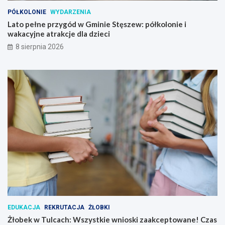
i
e
PÓŁKOLONIE
WYDARZENIA
i
Lato pełne przygód w Gminie Stęszew: półkolonie i
w
wakacyjne atrakcje dla dzieci
a
8 sierpnia 2026
k
a
c
y
j
n
e
a
t
r
a
k
c
j
e
d
l
EDUKACJA
REKRUTACJA
ŻŁOBKI
a
Żłobek w Tulcach: Wszystkie wnioski zaakceptowane! Czas
d