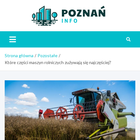
Skip
to
content
Poznań
Strona główna
Pozostałe
Które części maszyn rolniczych zużywają się najczęściej?