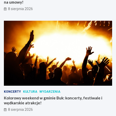
na umowy!
z
i
8 sierpnia 2026
e
c
i
KONCERTY
KULTURA
WYDARZENIA
Kolorowy weekend w gminie Buk: koncerty, festiwale i
wędkarskie atrakcje!
8 sierpnia 2026