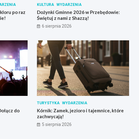
ARZENIA
KULTURA
WYDARZENIA
loru po raz
Dożynki Gminne 2026 w Przebędowie:
ie!
Świętuj z nami z Shazzą!
6 sierpnia 2026
TURYSTYKA
WYDARZENIA
 Dołącz do
Kórnik: Zamek, jezioro i tajemnice, które
zachwycają!
5 sierpnia 2026