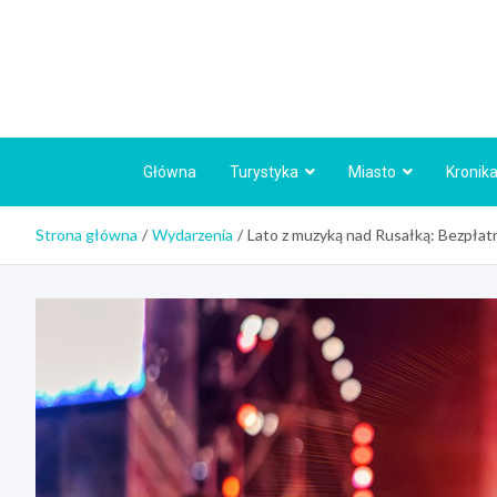
Skip
to
content
Główna
Turystyka
Miasto
Kronika
Strona główna
Wydarzenia
Lato z muzyką nad Rusałką: Bezpłat