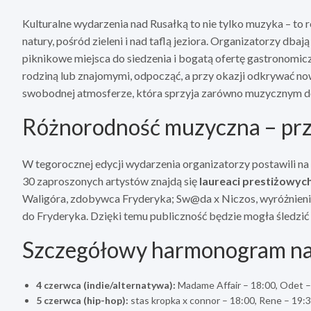
Kulturalne wydarzenia nad Rusałką to nie tylko muzyka – to
natury, pośród zieleni i nad taflą jeziora. Organizatorzy dba
piknikowe miejsca do siedzenia i bogatą ofertę gastronomiczn
rodziną lub znajomymi, odpocząć, a przy okazji odkrywać 
swobodnej atmosferze, która sprzyja zarówno muzycznym doz
Różnorodność muzyczna – prze
W tegorocznej edycji wydarzenia organizatorzy postawili na
30 zaproszonych artystów znajdą się
laureaci prestiżowyc
Waligóra, zdobywca Fryderyka; Sw@da x Niczos, wyróżnieni
do Fryderyka. Dzięki temu publiczność będzie mogła śledzi
Szczegółowy harmonogram na
4 czerwca (indie/alternatywa):
Madame Affair – 18:00, Odet 
5 czerwca (hip-hop):
stas kropka x connor – 18:00, Rene – 19: