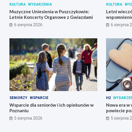
KULTURA
WYDARZENIA
KULTURA
WYD
Muzyczne Uniesienia w Puszczykowie:
Letni wieczó
Letnie Koncerty Organowe z Gwiazdami
wspomnienie
Skrzynki
6 sierpnia 2026
6 sierpnia 
SENIORZY
WSPARCIE
H2
WYDARZE
Wsparcie dla seniorów i ich opiekunów w
Nowa era w w
Poznaniu
powiecie po
5 sierpnia 2026
5 sierpnia 