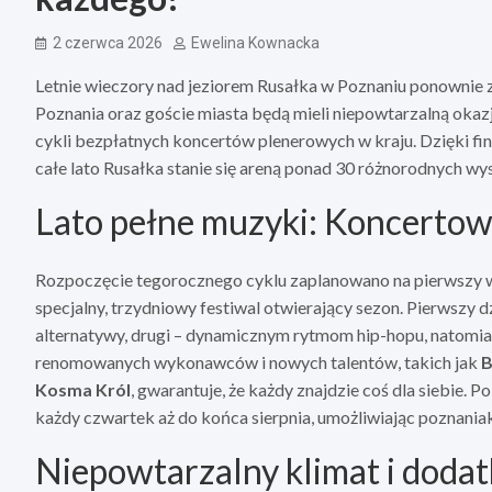
2 czerwca 2026
Ewelina Kownacka
Letnie wieczory nad jeziorem Rusałka w Poznaniu ponownie 
Poznania oraz goście miasta będą mieli niepowtarzalną oka
cykli bezpłatnych koncertów plenerowych w kraju. Dzięki f
całe lato Rusałka stanie się areną ponad 30 różnorodnych 
Lato pełne muzyki: Koncertow
Rozpoczęcie tegorocznego cyklu zaplanowano na pierwszy we
specjalny, trzydniowy festiwal otwierający sezon. Pierwszy 
alternatywy, drugi – dynamicznym rytmom hip-hopu, natomias
renomowanych wykonawców i nowych talentów, takich jak
B
Kosma Król
, gwarantuje, że każdy znajdzie coś dla siebie
każdy czwartek aż do końca sierpnia, umożliwiając poznani
Niepowtarzalny klimat i dodat