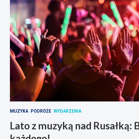
MUZYKA
PODRÓŻE
WYDARZENIA
Lato z muzyką nad Rusałką: 
każdego!