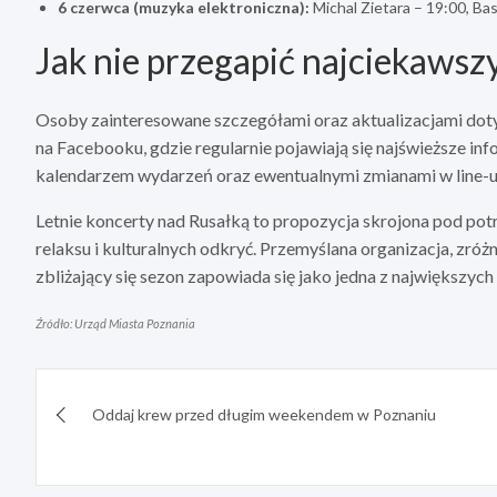
6 czerwca (muzyka elektroniczna):
Michal Zietara – 19:00, Ba
Jak nie przegapić najciekaws
Osoby zainteresowane szczegółami oraz aktualizacjami doty
na Facebooku, gdzie regularnie pojawiają się najświeższe in
kalendarzem wydarzeń oraz ewentualnymi zmianami w line-u
Letnie koncerty nad Rusałką to propozycja skrojona pod po
relaksu i kulturalnych odkryć. Przemyślana organizacja, zróż
zbliżający się sezon zapowiada się jako jedna z największych 
Źródło: Urząd Miasta Poznania
Nawigacja
Oddaj krew przed długim weekendem w Poznaniu
wpisu