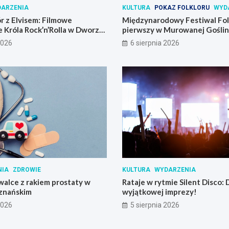
ARZENIA
KULTURA
POKAZ FOLKLORU
WYD
r z Elvisem: Filmowe
Międzynarodowy Festiwal Folk
 Króla Rock’n’Rolla w Dworze
pierwszy w Murowanej Goślin
2026
6 sierpnia 2026
NIA
ZDROWIE
KULTURA
WYDARZENIA
alce z rakiem prostaty w
Rataje w rytmie Silent Disco:
znańskim
wyjątkowej imprezy!
2026
5 sierpnia 2026