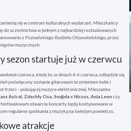
zamienią się w centrum kulturalnych wydarzeń. Mieszkańcy
zję do uczestnictwa w jednym z najbardziej rozbudowanych
inansowaniu z Poznańskiego Budżetu Obywatelskiego, przez
występów muzycznych.
y sezon startuje już w czerwcu
ekend czerwca, kiedy to, w dniach 4-6 czerwca, odbędzie się
dzień poświęcony zostanie gitarowym brzmieniom indie i
t trzeci – pulsującej muzyce elektronicznej. Mieszanka
ass Astral, Zdechły Osa, Sw@da x Niczos, Ania Leon
czy
. Po festiwalowym otwarciu koncerty będą kontynuowane w
akom regularne spotkania z muzyką na świeżym powietrzu.
kowe atrakcje