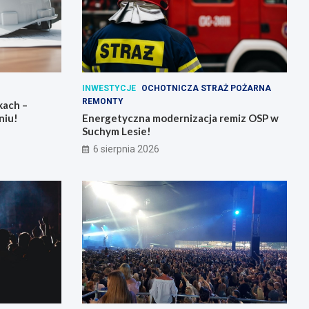
INWESTYCJE
OCHOTNICZA STRAŻ POŻARNA
REMONTY
kach –
niu!
Energetyczna modernizacja remiz OSP w
Suchym Lesie!
6 sierpnia 2026