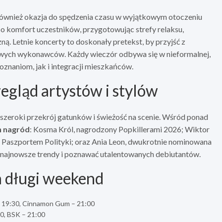
 również okazja do spędzenia czasu w wyjątkowym otoczeniu
ją o komfort uczestników, przygotowując strefy relaksu,
ą. Letnie koncerty to doskonały pretekst, by przyjść z
nowych wykonawców. Każdy wieczór odbywa się w nieformalnej,
naniom, jak i integracji mieszkańców.
gląd artystów i stylów
 szeroki przekrój gatunków i świeżość na scenie. Wśród ponad
h nagród
: Kosma Król, nagrodzony Popkillerami 2026; Wiktor
 Paszportem Polityki; oraz Ania Leon, dwukrotnie nominowana
ć najnowsze trendy i poznawać utalentowanych debiutantów.
 długi weekend
– 19:30, Cinnamon Gum – 21:00
30, BSK – 21:00