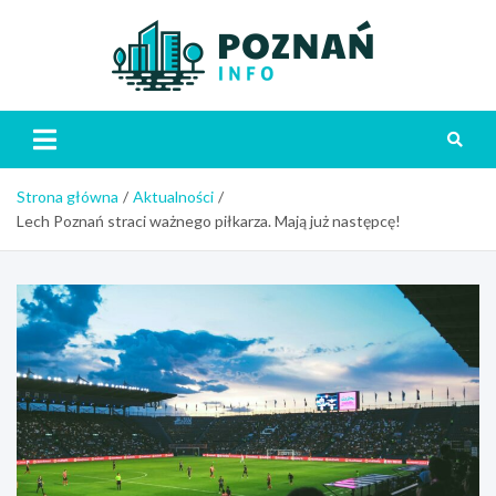
Skip
to
content
Poznań
Strona główna
Aktualności
Lech Poznań straci ważnego piłkarza. Mają już następcę!