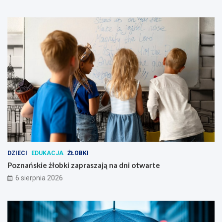
o
w
i
e
c
i
e
p
o
z
n
a
ń
s
k
i
DZIECI
EDUKACJA
ŻŁOBKI
m
Poznańskie żłobki zapraszają na dni otwarte
6 sierpnia 2026