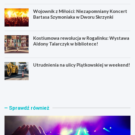
Wojownik z Miłości: Niezapomniany Koncert
Bartasa Szymoniaka w Dworu Skrzynki
Kostiumowa rewolucja w Rogalinku: Wystawa
Aldony Talarczyk w bibliotece!
Utrudnienia na ulicy Piątkowskiej w weekend!
E
W
m
o
o
j
c
o
j
w
Sprawdź również
e
n
n
i
a
k
W
z
o
M