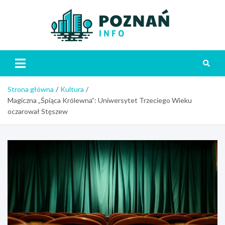
Skip
to
content
Poznań
Strona główna
Kultura
Magiczna „Śpiąca Królewna”: Uniwersytet Trzeciego Wieku
oczarował Stęszew