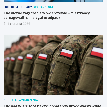
EKOLOGIA
ODPADY
WYDARZENIA
Chemiczne zagrożenie w Świerczewie – mieszkańcy
zareagowali na nielegalne odpady
7 sierpnia 2026
KULTURA
WYDARZENIA
Cud nad Wisłą: Mosina czci bohaterów Bitwy Warszawskiej