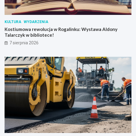
o
r
u
S
KULTURA
WYDARZENIA
k
Kostiumowa rewolucja w Rogalinku: Wystawa Aldony
r
Talarczyk w bibliotece!
z
y
7 sierpnia 2026
n
k
i