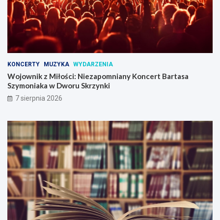
i
e
u
r
!
t
B
a
r
t
KONCERTY
MUZYKA
WYDARZENIA
a
Wojownik z Miłości: Niezapomniany Koncert Bartasa
s
Szymoniaka w Dworu Skrzynki
a
7 sierpnia 2026
S
z
y
m
o
n
i
a
k
a
w
D
w