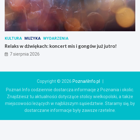
KULTURA
MUZYKA
WYDARZENIA
Relaks w dźwiękach: koncert mis i gongów już jutro!
7 sierpnia 2026
Copyright © 2026
PoznańInfo.pl
Poznań Info codziennie dostarcza informacje z Poznania i okolic.
Znajdziesz tu aktualności dotyczące stolicy wielkopolski, a także
miejscowości leżących w najbliższym sąsiedztwie. Staramy się, by
dostarczane informacje były zawsze rzetelne.