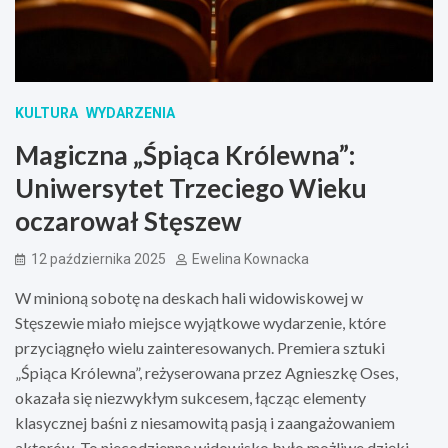
KULTURA
WYDARZENIA
Magiczna „Śpiąca Królewna”:
Uniwersytet Trzeciego Wieku
oczarował Stęszew
12 października 2025
Ewelina Kownacka
W minioną sobotę na deskach hali widowiskowej w
Stęszewie miało miejsce wyjątkowe wydarzenie, które
przyciągnęło wielu zainteresowanych. Premiera sztuki
„Śpiąca Królewna”, reżyserowana przez Agnieszkę Oses,
okazała się niezwykłym sukcesem, łącząc elementy
klasycznej baśni z niesamowitą pasją i zaangażowaniem
aktorów. To niecodzienne widowisko było możliwe dzięki