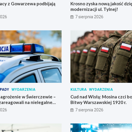
żacy z Gowarzewa podbijają
Krosno zyska nową jakość dzię
modernizacji ul. Tylnej!
2026
7 sierpnia 2026
PADY
WYDARZENIA
KULTURA
WYDARZENIA
agrożenie w Świerczewie –
Cud nad Wisłą: Mosina czci 
zareagowali na nielegalne
Bitwy Warszawskiej 1920 r.
2026
7 sierpnia 2026