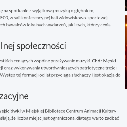
ę na spotkanie z wyjątkową muzyką o głębokim,
:00, w sali konferencyjnej hali widowiskowo-sportowej,
h bywalców lokalnych wydarzeń, jak i tych, którzy cenią
lnej społeczności
stkich ceniących wspólne przeżywanie muzyki.
Chór Męski
cji oraz wykonywania utworów niosących patriotyczne treści,
stęp tej formacji od lat przyciąga słuchaczy i jest okazją do
izacyjne
wejściówki
w Miejskiej Bibliotece Centrum Animacji Kultury
ają, że liczba miejsc jest ograniczona, dlatego warto zadbać