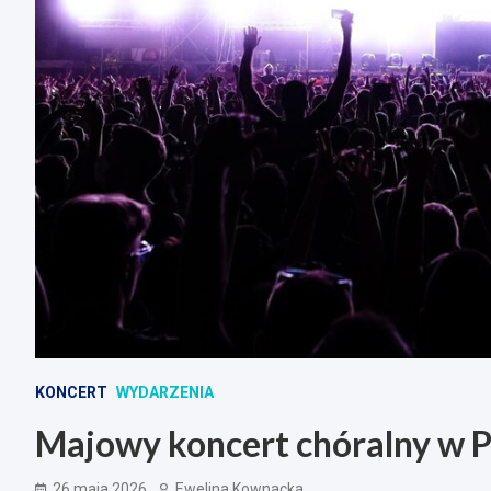
KONCERT
WYDARZENIA
Majowy koncert chóralny w P
26 maja 2026
Ewelina Kownacka