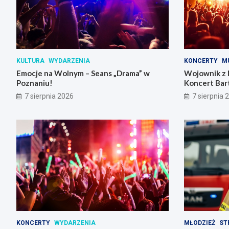
KULTURA
WYDARZENIA
KONCERTY
M
Emocje na Wolnym – Seans „Drama” w
Wojownik z 
Poznaniu!
Koncert Bar
Skrzynki
7 sierpnia 2026
7 sierpnia 
KONCERTY
WYDARZENIA
MŁODZIEŻ
ST