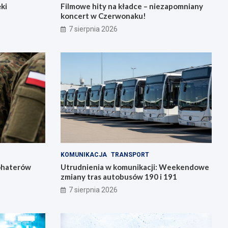
ki
Filmowe hity na kładce – niezapomniany
koncert w Czerwonaku!
7 sierpnia 2026
KOMUNIKACJA
TRANSPORT
bohaterów
Utrudnienia w komunikacji: Weekendowe
zmiany tras autobusów 190 i 191
7 sierpnia 2026