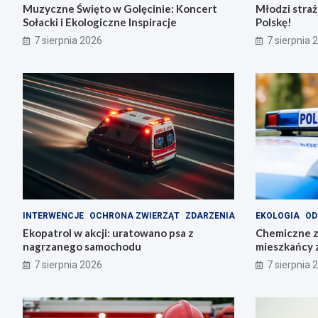
Muzyczne Święto w Golęcinie: Koncert
Młodzi stra
Sołacki i Ekologiczne Inspiracje
Polskę!
7 sierpnia 2026
7 sierpnia 
INTERWENCJE
OCHRONA ZWIERZĄT
ZDARZENIA
EKOLOGIA
OD
Ekopatrol w akcji: uratowano psa z
Chemiczne z
nagrzanego samochodu
mieszkańcy 
odpady
7 sierpnia 2026
7 sierpnia 