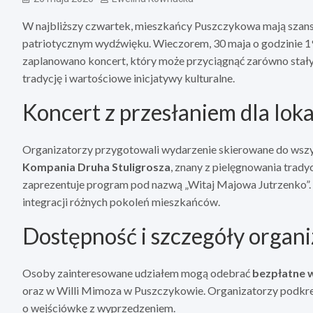
W najbliższy czwartek, mieszkańcy Puszczykowa mają szans
patriotycznym wydźwięku. Wieczorem, 30 maja o godzinie 19
zaplanowano koncert, który może przyciągnąć zarówno stałyc
tradycję i wartościowe inicjatywy kulturalne.
Koncert z przesłaniem dla loka
Organizatorzy przygotowali wydarzenie skierowane do wszy
Kompania Druha Stuligrosza
, znany z pielęgnowania trady
zaprezentuje program pod nazwą „Witaj Majowa Jutrzenko”. Wy
integracji różnych pokoleń mieszkańców.
Dostępność i szczegóły organ
Osoby zainteresowane udziałem mogą odebrać
bezpłatne 
oraz w Willi Mimoza w Puszczykowie. Organizatorzy podkreśl
o wejściówkę z wyprzedzeniem.