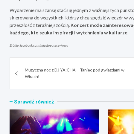
Wydarzenie ma szansę stać się jednym z ważniejszych punktó
skierowana do wszystkich, którzy chcą spędzić wieczór w wy
przeszłość z teraźniejszością.
Koncert może zainteresować 
każdego, kto szuka inspiracji i wytchnienia w kulturze
.
Źródło: facebook.com/miastopuszczykowo
Nawigacja
Muzyczna noc z DJ YA:CHA – Taniec pod gwiazdami w
wpisu
Wirach!
Sprawdź również