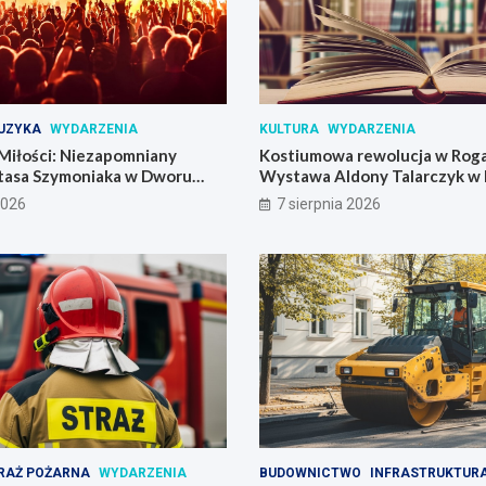
UZYKA
WYDARZENIA
KULTURA
WYDARZENIA
Miłości: Niezapomniany
Kostiumowa rewolucja w Roga
tasa Szymoniaka w Dworu
Wystawa Aldony Talarczyk w 
2026
7 sierpnia 2026
RAŻ POŻARNA
WYDARZENIA
BUDOWNICTWO
INFRASTRUKTUR