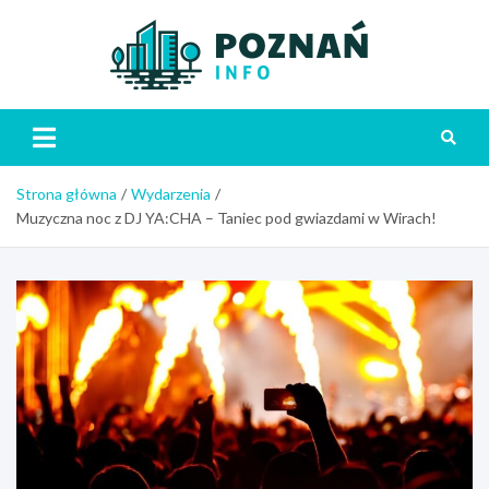
Skip
to
content
Poznań
Strona główna
Wydarzenia
Muzyczna noc z DJ YA:CHA – Taniec pod gwiazdami w Wirach!