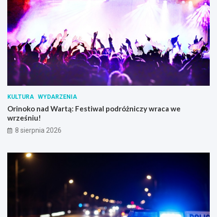
KULTURA
WYDARZENIA
Orinoko nad Wartą: Festiwal podróżniczy wraca we
wrześniu!
8 sierpnia 2026