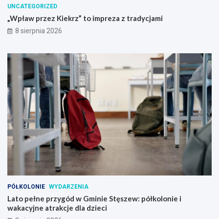
UNCATEGORIZED
m
i
p
e
„Wpław przez Kiekrz” to impreza z tradycjami
r
S
8 sierpnia 2026
e
t
z
ę
a
s
z
z
t
e
r
w
a
:
d
p
y
ó
c
ł
j
k
a
o
m
l
i
o
n
i
e
PÓŁKOLONIE
WYDARZENIA
i
Lato pełne przygód w Gminie Stęszew: półkolonie i
w
wakacyjne atrakcje dla dzieci
a