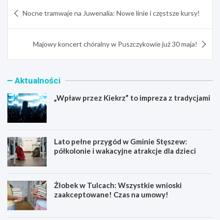
Nawigacja
Nocne tramwaje na Juwenalia: Nowe linie i częstsze kursy!
wpisu
Majowy koncert chóralny w Puszczykowie już 30 maja!
Aktualności
„Wpław przez Kiekrz” to impreza z tradycjami
Lato pełne przygód w Gminie Stęszew:
półkolonie i wakacyjne atrakcje dla dzieci
Żłobek w Tulcach: Wszystkie wnioski
zaakceptowane! Czas na umowy!