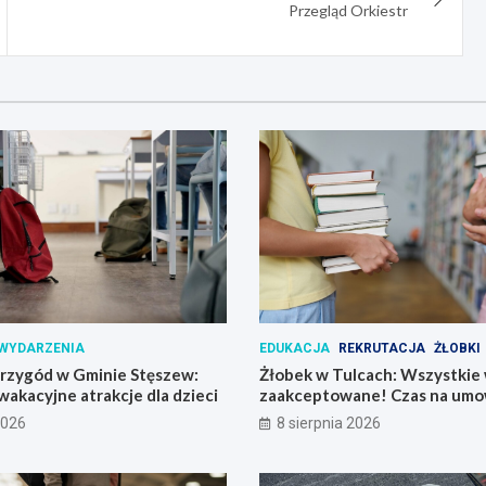
Przegląd Orkiestr
WYDARZENIA
EDUKACJA
REKRUTACJA
ŻŁOBKI
przygód w Gminie Stęszew:
Żłobek w Tulcach: Wszystkie 
 wakacyjne atrakcje dla dzieci
zaakceptowane! Czas na umo
2026
8 sierpnia 2026