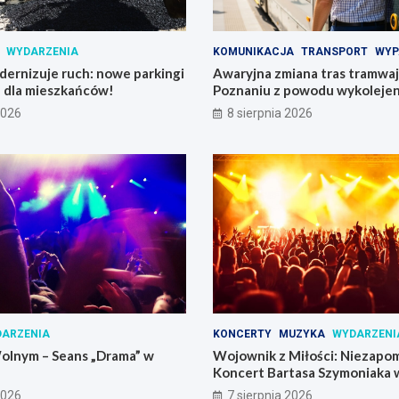
WYDARZENIA
KOMUNIKACJA
TRANSPORT
WYP
ernizuje ruch: nowe parkingi
Awaryjna zmiana tras tramwajó
e dla mieszkańców!
Poznaniu z powodu wykolejen
2026
8 sierpnia 2026
ARZENIA
KONCERTY
MUZYKA
WYDARZENI
olnym – Seans „Drama” w
Wojownik z Miłości: Niezapo
Koncert Bartasa Szymoniaka
Skrzynki
2026
7 sierpnia 2026