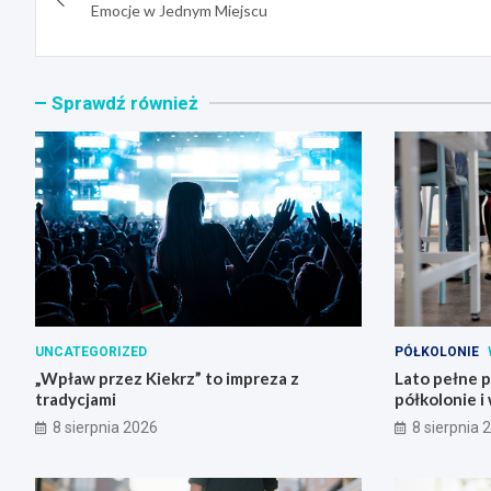
wpisu
Emocje w Jednym Miejscu
Sprawdź również
UNCATEGORIZED
PÓŁKOLONIE
„Wpław przez Kiekrz” to impreza z
Lato pełne 
tradycjami
półkolonie i
8 sierpnia 2026
8 sierpnia 