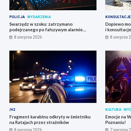
POLICJA
WYDARZENIA
KONSULTACJE
Swarzędz w szoku: zatrzymano
Dopiewo mod
podejrzanego po fałszywym alarmie
i konsultacj
bombowym na stacji benzynowej
8 sierpnia 2026
8 sierpnia 
/H2
KULTURA
WYD
Fragment karabinu odkryty w śmietniku
Emocje na W
na Ratajach przez strażników
Poznaniu!
8 sierpnia 2026
7 sierpnia 