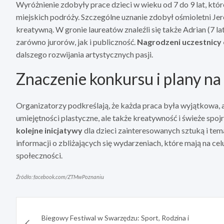
Wyróżnienie zdobyły prace dzieci w wieku od 7 do 9 lat, któr
miejskich podróży. Szczególne uznanie zdobył ośmioletni Je
kreatywną. W gronie laureatów znaleźli się także Adrian (7 lat
zarówno jurorów, jak i publiczność.
Nagrodzeni uczestnicy 
dalszego rozwijania artystycznych pasji.
Znaczenie konkursu i plany na
Organizatorzy podkreślają, że każda praca była wyjątkowa,
umiejętności plastyczne, ale także kreatywność i świeże spoj
kolejne inicjatywy
dla dzieci zainteresowanych sztuką i tem
informacji o zbliżających się wydarzeniach, które mają na ce
społeczności.
Źródło: facebook.com/ZTMwPoznaniu
Nawigacja
Biegowy Festiwal w Swarzędzu: Sport, Rodzina i