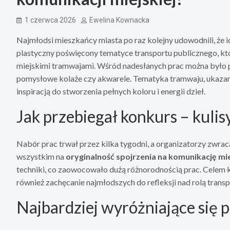
1 czerwca 2026
Ewelina Kownacka
Najmłodsi mieszkańcy miasta po raz kolejny udowodnili, że i
plastyczny poświęcony tematyce transportu publicznego, k
miejskimi tramwajami. Wśród nadesłanych prac można było p
pomysłowe kolaże czy akwarele. Tematyka tramwaju, ukazana
inspiracją do stworzenia pełnych koloru i energii dzieł.
Jak przebiegał konkurs – kulis
Nabór prac trwał przez kilka tygodni, a organizatorzy zwraca
wszystkim na
oryginalność spojrzenia na komunikację mi
techniki, co zaowocowało dużą różnorodnością prac. Celem ko
również zachęcanie najmłodszych do refleksji nad rolą trans
Najbardziej wyróżniające się p