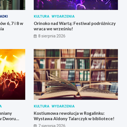
ADKI
KULTURA
WYDARZENIA
w 6, 7 i 8 w
Orinoko nad Wartą: Festiwal podróżniczy
ia
wraca we wrześniu!
8 sierpnia 2026
A
KULTURA
WYDARZENIA
mniany
Kostiumowa rewolucja w Rogalinku:
 w Dworu
Wystawa Aldony Talarczyk w bibliotece!
7 sierpnia 2026