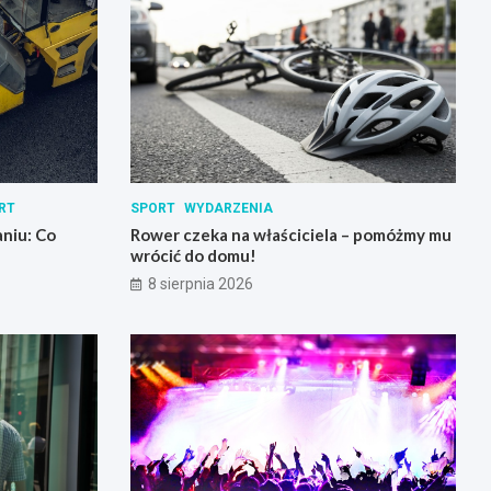
RT
SPORT
WYDARZENIA
niu: Co
Rower czeka na właściciela – pomóżmy mu
wrócić do domu!
8 sierpnia 2026