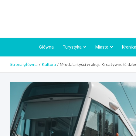
Skip
to
content
Główna
Turystyka
Miasto
Kronika
Strona główna
Kultura
Młodzi artyści w akcji: Kreatywność dziec