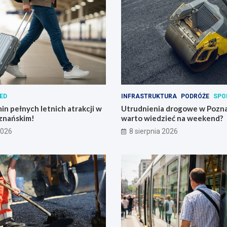
ED
INFRASTRUKTURA
PODRÓŻE
SPO
in pełnych letnich atrakcji w
Utrudnienia drogowe w Pozna
znańskim!
warto wiedzieć na weekend?
2026
8 sierpnia 2026