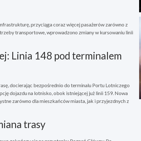
infrastrukturę, przyciąga coraz więcej pasażerów zarówno z
otrzeby transportowe, wprowadzono zmiany w kursowaniu linii
j: Linia 148 pod terminalem
rasę, docierając bezpośrednio do terminalu Portu Lotniczego
ję dojazdu na lotnisko, obok istniejącej już linii 159. Nowa
ystne zarówno dla mieszkańców miasta, jak i przyjezdnych z
iana trasy
sowo zakończy się na przystanku Poznań Główny. Po