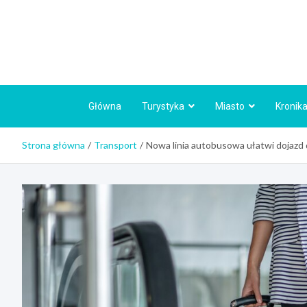
Skip
to
content
Główna
Turystyka
Miasto
Kronika
Strona główna
Transport
Nowa linia autobusowa ułatwi dojazd