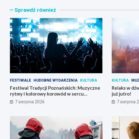
Sprawdź również
FESTIWALE
HUDOBNE WYDARZENIA
KULTURA
KULTURA
MU
Festiwal Tradycji Poznańskich: Muzyczne
Relaks w dźw
rytmy i kolorowy korowód w sercu
już jutro!
Poznania
7 sierpnia 2026
7 sierpnia 