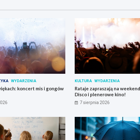
ZYKA
WYDARZENIA
KULTURA
WYDARZENIA
iękach: koncert mis i gongów
Rataje zapraszają na weekend:
Disco i plenerowe kino!
2026
7 sierpnia 2026