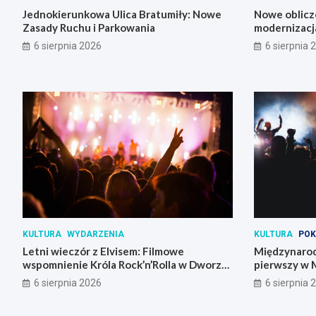
Jednokierunkowa Ulica Bratumiły: Nowe
Nowe oblicz
Zasady Ruchu i Parkowania
modernizacja
6 sierpnia 2026
6 sierpnia 
KULTURA
WYDARZENIA
KULTURA
POK
Letni wieczór z Elvisem: Filmowe
Międzynarod
wspomnienie Króla Rock’n’Rolla w Dworze
pierwszy w 
Skrzynki
6 sierpnia 2026
6 sierpnia 