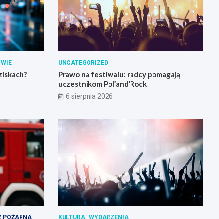
OWIE
UNCATEGORIZED
ziskach?
Prawo na festiwalu: radcy pomagają
uczestnikom Pol’and’Rock
6 sierpnia 2026
Ż POŻARNA
KULTURA
WYDARZENIA