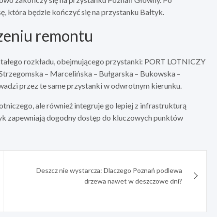
ę, która będzie kończyć się na przystanku Bałtyk.
czeniu remontu
g stałego rozkładu, obejmującego przystanki: PORT LOTNICZY
Strzegomska – Marcelińska – Bułgarska – Bukowska –
adzi przez te same przystanki w odwrotnym kierunku.
tniczego, ale również integruje go lepiej z infrastrukturą
tyk zapewniają dogodny dostęp do kluczowych punktów
Deszcz nie wystarcza: Dlaczego Poznań podlewa
drzewa nawet w deszczowe dni?