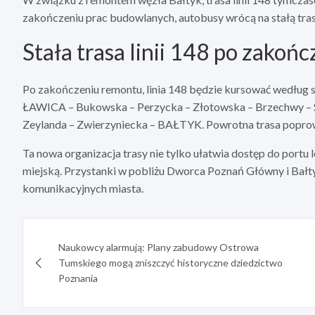
zakończeniu prac budowlanych, autobusy wrócą na stałą tras
Stała trasa linii 148 po zakoń
Po zakończeniu remontu, linia 148 będzie kursować wedłu
ŁAWICA – Bukowska – Perzycka – Złotowska – Brzechwy – 
Zeylanda – Zwierzyniecka – BAŁTYK. Powrotna trasa poprow
Ta nowa organizacja trasy nie tylko ułatwia dostęp do portu lo
miejską. Przystanki w pobliżu Dworca Poznań Główny i Bał
komunikacyjnych miasta.
Nawigacja
Naukowcy alarmują: Plany zabudowy Ostrowa
wpisu
Tumskiego mogą zniszczyć historyczne dziedzictwo
Poznania