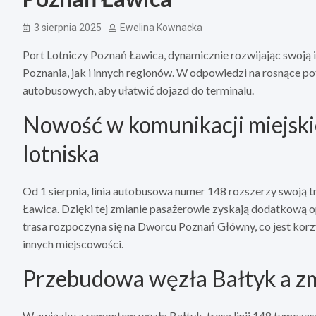
3 sierpnia 2025
Ewelina Kownacka
Port Lotniczy Poznań Ławica, dynamicznie rozwijając swoją 
Poznania, jak i innych regionów. W odpowiedzi na rosnące p
autobusowych, aby ułatwić dojazd do terminalu.
Nowość w komunikacji miejskie
lotniska
Od 1 sierpnia, linia autobusowa numer 148 rozszerzy swoją t
Ławica. Dzięki tej zmianie pasażerowie zyskają dodatkową opc
trasa rozpoczyna się na Dworcu Poznań Główny, co jest korz
innych miejscowości.
Przebudowa węzła Bałtyk a zm
W związku z remontem węzła Bałtyk, trasa linii 148 tymcza