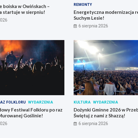
REMONTY
e boiska w Owińskach –
 startuje w sierpniu!
Energetyczna modernizacja r
Suchym Lesie!
2026
6 sierpnia 2026
AZ FOLKLORU
WYDARZENIA
KULTURA
WYDARZENIA
owy Festiwal Folkloru po raz
Dożynki Gminne 2026 w Prze
Murowanej Goślinie!
Świętuj z nami z Shazzą!
2026
6 sierpnia 2026