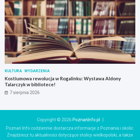
KULTURA
WYDARZENIA
Kostiumowa rewolucja w Rogalinku: Wystawa Aldony
Talarczyk w bibliotece!
7 sierpnia 2026
Copyright © 2026
PoznańInfo.pl
Poznań Info codziennie dostarcza informacje z Poznania i okolic.
Znajdziesz tu aktualności dotyczące stolicy wielkopolski, a także