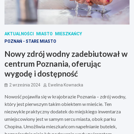
AKTUALNOŚCI
MIASTO
MIESZKAŃCY
POZNAŃ - STARE MIASTO
Nowy zdrój wodny zadebiutował w
centrum Poznania, oferując
wygodę i dostępność
2 września 2024
Ewelina Kownacka
Nowość pojawiła się w krajobrazie Poznania – zdrój wodny,
który jest pierwszym takim obiektem w mieście. Ten
niezwykle praktyczny dodatek do miejskiego inwentarza
umiejscowiony jest w samym sercu miasta, obok parku
Chopina. Umożliwia mieszkańcom napełnianie butelek,
bezpośrednie picie lub podawanie wody zwierzętom