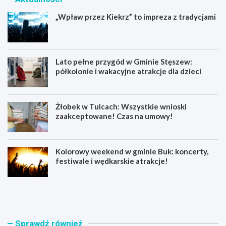
„Wpław przez Kiekrz” to impreza z tradycjami
Lato pełne przygód w Gminie Stęszew:
półkolonie i wakacyjne atrakcje dla dzieci
Żłobek w Tulcach: Wszystkie wnioski
zaakceptowane! Czas na umowy!
Kolorowy weekend w gminie Buk: koncerty,
festiwale i wędkarskie atrakcje!
„
L
W
a
p
t
ł
o
a
p
Sprawdź również
w
e