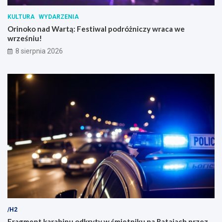
KULTURA
WYDARZENIA
Orinoko nad Wartą: Festiwal podróżniczy wraca we
wrześniu!
8 sierpnia 2026
/H2
Fragment karabinu odkryty w śmietniku na Ratajach przez