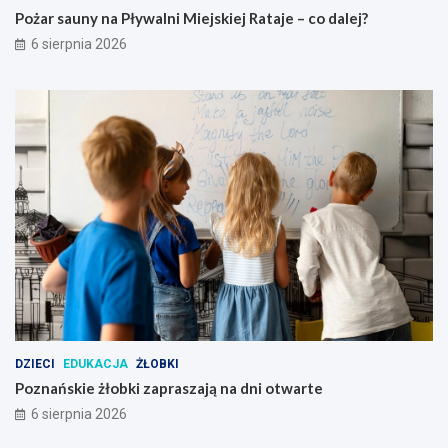
i
j
Pożar sauny na Pływalni Miejskiej Rataje – co dalej?
w
?
6 sierpnia 2026
p
o
w
i
e
c
i
e
p
o
z
n
a
ń
s
k
i
DZIECI
EDUKACJA
ŻŁOBKI
m
Poznańskie żłobki zapraszają na dni otwarte
6 sierpnia 2026